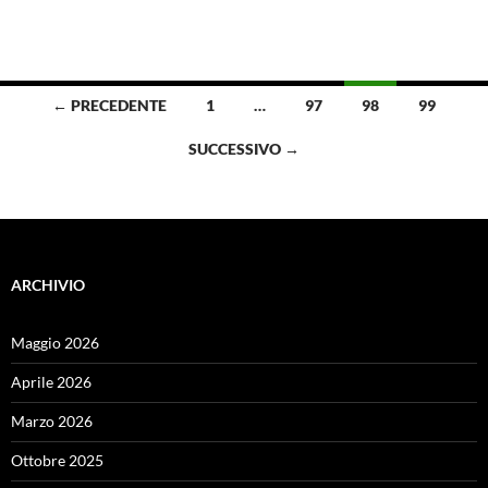
Navigazione
← PRECEDENTE
1
…
97
98
99
articoli
SUCCESSIVO →
ARCHIVIO
Maggio 2026
Aprile 2026
Marzo 2026
Ottobre 2025