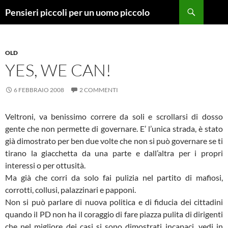
Vai
Cerca
Pensieri piccoli per un uomo piccolo
al
contenuto
OLD
YES, WE CAN!
6 FEBBRAIO 2008
2 COMMENTI
Veltroni, va benissimo correre da soli e scrollarsi di dosso
gente che non permette di governare. E’ l’unica strada, è stato
già dimostrato per ben due volte che non si può governare se ti
tirano la giacchetta da una parte e dall’altra per i propri
interessi o per ottusità.
Ma già che corri da solo fai pulizia nel partito di mafiosi,
corrotti, collusi, palazzinari e papponi.
Non si può parlare di nuova politica e di fiducia dei cittadini
quando il PD non ha il coraggio di fare piazza pulita di dirigenti
che nel migliore dei casi si sono dimostrati incapaci, vedi in