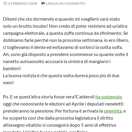
6 FEBBRAIO 2008
LASCIA UN COMMENTO
Ditemi che sto dormendo e quando mi sveglierò sarà stato
solo un brutto incubo! Non credo di poter resistere ad un’altra
campagna elettorale, a questa zuffa continua da sfinimento. Se
dobbiamo farle perchè non la prossima settimana, io ero libero,
ci toglievamo il dente ed evitavamo di sorbirci la solita solfa.
Ah, sono già disposto a prendere scommesse su quante volte il
nanetto autoassolto accusarà la sinistra di mangiarsi i
bambini!
La buona notizia è che questa volta durerà poco più di due
mesi!
P.s. E se quest’altra storia fosse vera?Calderoli
ha sostenuto
oggi che nonostante le elezioni ad Aprile i deputati neoeletti
prenderanno la pensione. Per fortuna è arrivata la
smentita
, e
ho scoperto cosi che dalla prossima legislatura il diritto
all’assegno vitalizio si conseguirà dopo 5 anni di effettivo
mandato. Un’altra buona notizia, per finire.