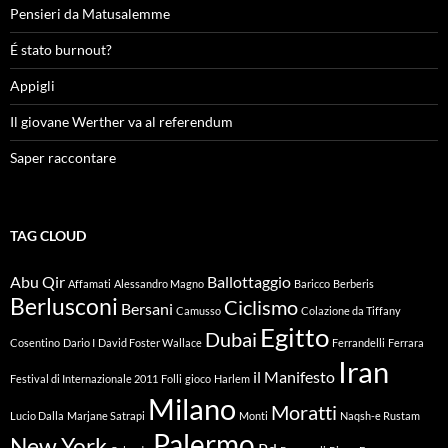
Pensieri da Matusalemme
É stato burnout?
Appigli
Il giovane Werther va al referendum
Saper raccontare
TAG CLOUD
Abu Qir
Ballottaggio
Affamati
Alessandro Magno
Baricco
Berberis
Berlusconi
Ciclismo
Bersani
Camusso
Colazione da Tiffany
Egitto
Dubai
Cosentino
Dario I
David Foster Wallace
Ferrandelli
Ferrara
Iran
il Manifesto
Festival di Internazionale 2011
Folli
gioco
Harlem
Milano
Moratti
Lucio Dalla
Marjane Satrapi
Monti
Naqsh-e Rustam
Palermo
New York