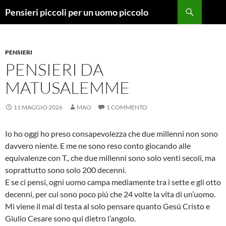
Vai
Cerca
Pensieri piccoli per un uomo piccolo
al
contenuto
PENSIERI
PENSIERI DA
MATUSALEMME
11 MAGGIO 2026
MAO
1 COMMENTO
Io ho oggi ho preso consapevolezza che due millenni non sono
davvero niente. E me ne sono reso conto giocando alle
equivalenze con T., che due millenni sono solo venti secoli, ma
soprattutto sono solo 200 decenni.
E se ci pensi, ogni uomo campa mediamente tra i sette e gli otto
decenni, per cui sono poco piú che 24 volte la vita di un’uomo.
Mi viene il mal di testa al solo pensare quanto Gesú Cristo e
Giulio Cesare sono qui dietro l’angolo.