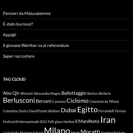
Pensieri da Matusalemme
É stato burnout?
Appigli
Il giovane Werther va al referendum
Saper raccontare
TAG CLOUD
Abu Qir
Ballottaggio
Affamati
Alessandro Magno
Baricco
Berberis
Berlusconi
Ciclismo
Bersani
Camusso
Colazione da Tiffany
Egitto
Dubai
Cosentino
Dario I
David Foster Wallace
Ferrandelli
Ferrara
Iran
il Manifesto
Festival di Internazionale 2011
Folli
gioco
Harlem
Milano
Moratti
Lucio Dalla
Marjane Satrapi
Monti
Naqsh-e Rustam