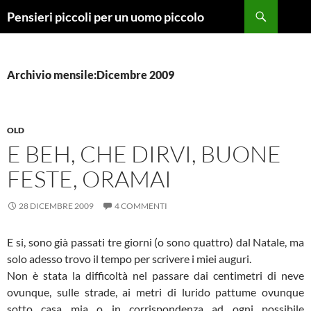
Vai
Cerca
Pensieri piccoli per un uomo piccolo
al
contenuto
Archivio mensile:Dicembre 2009
OLD
E BEH, CHE DIRVI, BUONE
FESTE, ORAMAI
28 DICEMBRE 2009
4 COMMENTI
E si, sono già passati tre giorni (o sono quattro) dal Natale, ma
solo adesso trovo il tempo per scrivere i miei auguri.
Non è stata la difficoltà nel passare dai centimetri di neve
ovunque, sulle strade, ai metri di lurido pattume ovunque
sotto casa mia o in corrispondenza ad ogni possibile