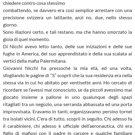
chiedere contro cosa stessimo
combattendo, se davvero era cosi semplice arrestare con una
precisione svizzera un latitante, anzi no, due, nello stesso
giorno.
Sono illazioni certo, e tali restano, ma che hanno smorzato la
gioia di quel momento.
Di Nicchi avevo letto tanto, delle sue iniziazioni e delle sue
fughe in America, del suo apprendistato e della sua scalata ai
vertici della mafia Palermitana.
Giovanni Nicchi ha pressochè la mia età, ed una volta,
sfogliando le pagine di “S” scoprii che la sua residenza era nella
stessa via in cui ho abitato per ventisette anni. Ho cercato di
ricordare se l’avessi mai conosciuto, se da piccoli avessimo mai
giocato insieme a pallone in uno qualunque degli spazi
ritagliati tra un negozio, una serranda abbassata ed una porta
improvvisata. Eravamo in tanti, organizzavamo persino tornei
tra isolati vicini. C’era di tutto, scoprii in seguito. Chi adesso fa
il carabiniere, chi adesso è ufficiale dell’aeronautica, chi era
figlio di mafiosi con il padre in carcere e qualche familiare