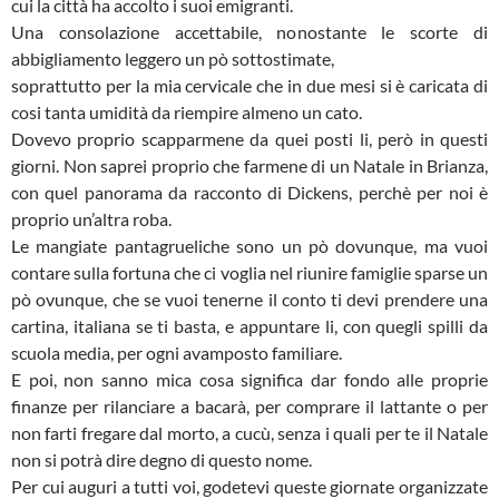
cui la città ha accolto i suoi emigranti.
Una consolazione accettabile, nonostante le scorte di
abbigliamento leggero un pò sottostimate,
soprattutto per la mia cervicale che in due mesi si è caricata di
cosi tanta umidità da riempire almeno un cato.
Dovevo proprio scapparmene da quei posti li, però in questi
giorni. Non saprei proprio che farmene di un Natale in Brianza,
con quel panorama da racconto di Dickens, perchè per noi è
proprio un’altra roba.
Le mangiate pantagrueliche sono un pò dovunque, ma vuoi
contare sulla fortuna che ci voglia nel riunire famiglie sparse un
pò ovunque, che se vuoi tenerne il conto ti devi prendere una
cartina, italiana se ti basta, e appuntare li, con quegli spilli da
scuola media, per ogni avamposto familiare.
E poi, non sanno mica cosa significa dar fondo alle proprie
finanze per rilanciare a bacarà, per comprare il lattante o per
non farti fregare dal morto, a cucù, senza i quali per te il Natale
non si potrà dire degno di questo nome.
Per cui auguri a tutti voi, godetevi queste giornate organizzate