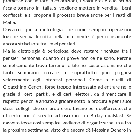
promesse con le loro dichiarazioni, i soldi grazie allo scudo
fiscale tornano in Italia, si vogliono mettere in vendita i beni
confiscati e si propone il processo breve anche per i reati di
Mafia.
Davvero, quella dietrologia che come semplici operazioni
logiche veniva indotta nella mia mente, è pericolosamente
ancora strisciante tra i miei pensieri.
Ma la dietrologia è pericolosa, deve restare rinchiusa tra i
pensieri personali, quando di prove non ce ne sono. Perchè
semplicemente trova terreno fertile nel cospirazionismo che
tanti sembrano cercare, e soprattutto può piegarsi
velocemente agli interessi personali. Come a quelli di
Gioacchino Genchi, forse troppo interessato ad entrare nelle
grazie di certi partiti, e di certi elettori, da dimenticare il
rispetto per chi è andato a gridare sotto la procura e per i suoi
stessi colleghi che con ardore esultavano per quell’arresto, che
di certo non è servito ad oscurare un B-day qualsiasi. Se
davvero fosse cosi semplice, vediamo di organizzarne un altro
la prossima settimana, visto che ancora c’è Messina Denaro in