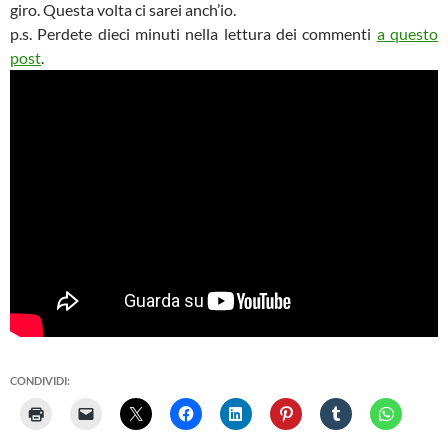
giro. Questa volta ci sarei anch’io.
p.s. Perdete dieci minuti nella lettura dei commenti
a questo
post
.
CONDIVIDI: