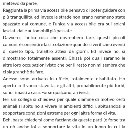
mettevo da parte.
Raggiunta la prima via accessibile pensavo di poter guidare con
più tranquillità, ed invece le strade non erano nemmeno state
spazzate dal comune, e l’unica via accessibile era sui solchi
lasciati dalle automobili già passate.
Davvero, l’unica cosa che dovrebbero fare, questi piccoli
comuni, è consentire la circolazione quando si verificano eventi
di questo tipo, tralaltro attesi da giorni. Ed invece no, si
dimostrano totalmente assenti. Chissà poi quali saranno le
altre loro occupazioni visto che per il resto non mi sembra che
ci sia granchè da fare.
Adesso sono arrivato in ufficio, totalmente disabitato. Ho
aperto io il varco stavolta, e gli altri, probabilmente più furbi,
sono rimasti a casa. Forse qualcuno, arriverà.
Ieri un collega si chiedeva per quale diamine di motivo certi
animali si abituino a vivere in ambienti difficili, abituandosi a
sopportare condizioni estreme per ogni altra forma di vita.
Beh, basta chiedersi come facciano da queste parti (e forse tra
un pò anche io) a sopportare la vita in un luogo in cui la