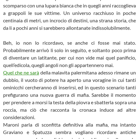
scomparso con una lupara bianca che in quegli anni raccoglieva
a grappoli le sue vittime. Un universo racchiuso in poche
centinaia di metri, un incrocio di destini, una strana storia, che
da li a pochi anni si sarebbero allontanate indissolubilmente.
Beh, io non lo ricordavo, se anche ci fosse mai stato.
Probabilmente arrivò li solo in seguito, e soltanto poco prima
di diventare un latitante, per cui non vide mai quel panificio,
quell’edicola, quegli angoli non gli appartennero mai.
Quel che ne sarà
della malavita palermitana adesso rimane un
dubbio, il vuoto di potere ha aperto una voragine in cui tanti
ominicchi cercheranno di inserirsi, ed in questo scenario tanti
prefigurano una nuova guerra di mafia. Sarebbe il momento
per prendere a morsi la testa della piovra e sbatterla sopra una
roccia, ma ciò che racconta la cronaca induce ad altre
considerazioni.
Maroni parla di sconfitta definitiva alla mafia, ma intanto
Graviano e Spatuzza sembra vogliano ricordare antiche