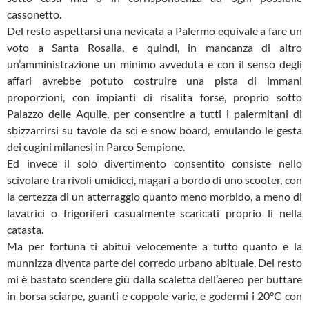
cassonetto.
Del resto aspettarsi una nevicata a Palermo equivale a fare un
voto a Santa Rosalia, e quindi, in mancanza di altro
un’amministrazione un minimo avveduta e con il senso degli
affari avrebbe potuto costruire una pista di immani
proporzioni, con impianti di risalita forse, proprio sotto
Palazzo delle Aquile, per consentire a tutti i palermitani di
sbizzarrirsi su tavole da sci e snow board, emulando le gesta
dei cugini milanesi in Parco Sempione.
Ed invece il solo divertimento consentito consiste nello
scivolare tra rivoli umidicci, magari a bordo di uno scooter, con
la certezza di un atterraggio quanto meno morbido, a meno di
lavatrici o frigoriferi casualmente scaricati proprio li nella
catasta.
Ma per fortuna ti abitui velocemente a tutto quanto e la
munnizza diventa parte del corredo urbano abituale. Del resto
mi è bastato scendere giù dalla scaletta dell’aereo per buttare
in borsa sciarpe, guanti e coppole varie, e godermi i 20°C con