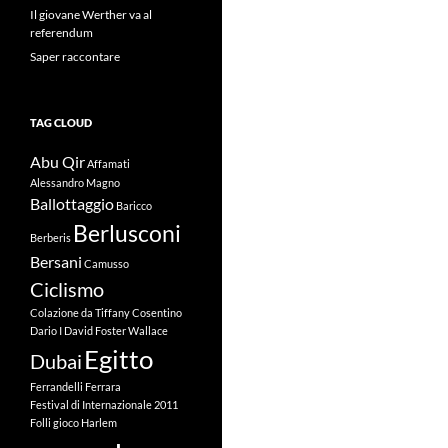
Il giovane Werther va al
referendum
Saper raccontare
TAG CLOUD
Abu Qir
Affamati
Alessandro Magno
Ballottaggio
Baricco
Berlusconi
Berberis
Bersani
Camusso
Ciclismo
Colazione da Tiffany
Cosentino
Dario I
David Foster Wallace
Egitto
Dubai
Ferrandelli
Ferrara
Festival di Internazionale 2011
Folli
gioco
Harlem