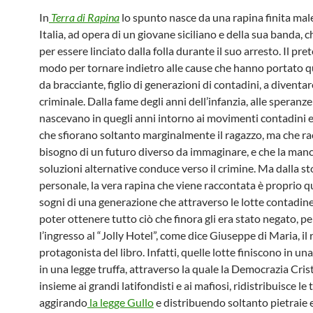
In
Terra di Rapina
lo spunto nasce da una rapina finita mal
Italia, ad opera di un giovane siciliano e della sua banda, c
per essere linciato dalla folla durante il suo arresto. Il pre
modo per tornare indietro alle cause che hanno portato q
da bracciante, figlio di generazioni di contadini, a diventa
criminale. Dalla fame degli anni dell’infanzia, alle speranz
nascevano in quegli anni intorno ai movimenti contadini e 
che sfiorano soltanto marginalmente il ragazzo, ma che ra
bisogno di un futuro diverso da immaginare, e che la man
soluzioni alternative conduce verso il crimine. Ma dalla st
personale, la vera rapina che viene raccontata è proprio qu
sogni di una generazione che attraverso le lotte contadin
poter ottenere tutto ciò che finora gli era stato negato, p
l’ingresso al “Jolly Hotel”, come dice Giuseppe di Maria, il
protagonista del libro. Infatti, quelle lotte finiscono in un
in una legge truffa, attraverso la quale la Democrazia Cris
insieme ai grandi latifondisti e ai mafiosi, ridistribuisce le 
aggirando
la legge Gullo
e distribuendo soltanto pietraie e