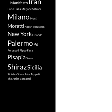
Iran
il Manifesto
Lucio Dalla
Marjane Satrapi
Milano
Monti
Moratti
Naqsh-e Rustam
New York
Orlando
Palermo
Pd
Persepoli
Pippo Fava
Pisapia
Serse
Shiraz
Sicilia
Sinistra
Steve Jobs
Tappeti
The Artist
Zoroastri