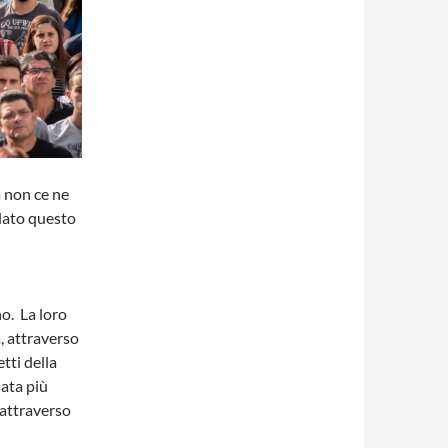
a non ce ne
velato questo
no. La loro
, attraverso
etti della
ata più
 attraverso