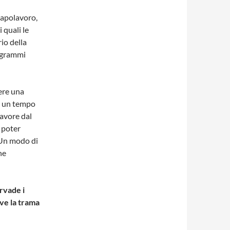
capolavoro,
 quali le
io della
rogrammi
ere una
e un tempo
favore dal
r poter
 Un modo di
ne
ervade i
ove la trama