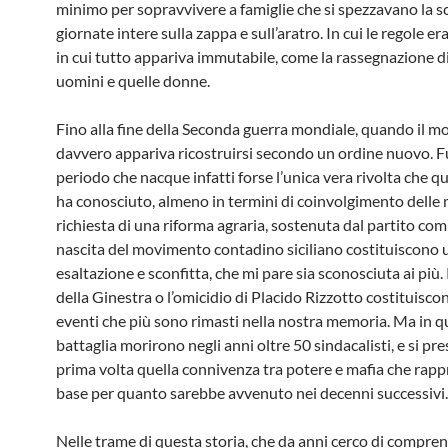
minimo per sopravvivere a famiglie che si spezzavano la s
giornate intere sulla zappa e sull’aratro. In cui le regole er
in cui tutto appariva immutabile, come la rassegnazione di
uomini e quelle donne.
Fino alla fine della Seconda guerra mondiale, quando il 
davvero appariva ricostruirsi secondo un ordine nuovo. Fu
periodo che nacque infatti forse l’unica vera rivolta che q
ha conosciuto, almeno in termini di coinvolgimento delle 
richiesta di una riforma agraria, sostenuta dal partito comu
nascita del movimento contadino siciliano costituiscono u
esaltazione e sconfitta, che mi pare sia sconosciuta ai più.
della Ginestra o l’omicidio di Placido Rizzotto costituiscon
eventi che più sono rimasti nella nostra memoria. Ma in q
battaglia morirono negli anni oltre 50 sindacalisti, e si pre
prima volta quella connivenza tra potere e mafia che rapp
base per quanto sarebbe avvenuto nei decenni successivi.
Nelle trame di questa storia, che da anni cerco di compre