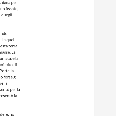
chiena per
ano fissate,
 quegli
mondo
 in quel
uesta terra
masse. La
nista, e la
n’epica di
 Portella
o forse gli
uella
sentò per la
resentò la
ndere, ho