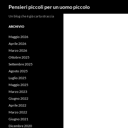
Cerca
Pensieri piccoli per un uomo piccolo
Vai
Un blog che è già carta straccia
al
ARCHIVIO
contenuto
Maggio 2026
Aprile 2026
Marzo 2026
Ottobre 2025
Settembre 2025
Agosto 2025
Luglio 2025
Maggio 2025
Marzo 2023
Giugno 2022
Aprile 2022
Marzo 2022
Giugno 2021
Dicembre 2020