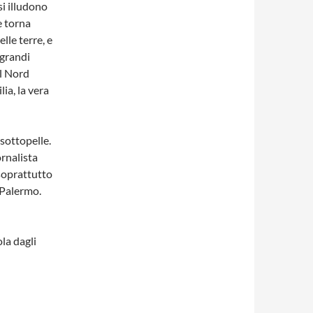
si illudono
e torna
lle terre, e
e grandi
il Nord
lia, la vera
 sottopelle.
ornalista
 soprattutto
 Palermo.
la dagli