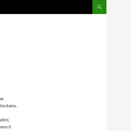
he
 lontano.
dini,
ano il