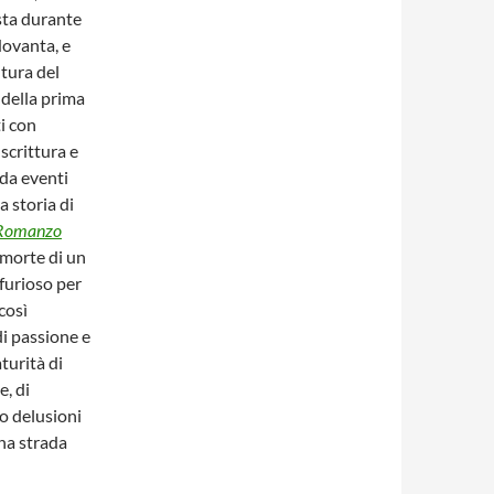
sta durante
Novanta, e
ltura del
 della prima
ti con
scrittura e
 da eventi
 storia di
Romanzo
a morte di un
 furioso per
così
di passione e
turità di
e, di
o delusioni
una strada