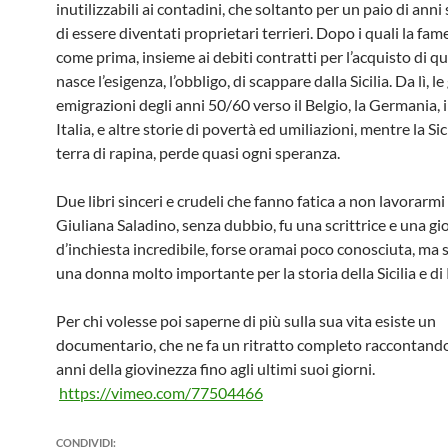
inutilizzabili ai contadini, che soltanto per un paio di anni 
di essere diventati proprietari terrieri. Dopo i quali la fam
come prima, insieme ai debiti contratti per l’acquisto di que
nasce l’esigenza, l’obbligo, di scappare dalla Sicilia. Da lì, l
emigrazioni degli anni 50/60 verso il Belgio, la Germania, 
Italia, e altre storie di povertà ed umiliazioni, mentre la Sici
terra di rapina, perde quasi ogni speranza.
Due libri sinceri e crudeli che fanno fatica a non lavorarmi
Giuliana Saladino, senza dubbio, fu una scrittrice e una gi
d’inchiesta incredibile, forse oramai poco conosciuta, ma
una donna molto importante per la storia della Sicilia e di
Per chi volesse poi saperne di più sulla sua vita esiste un
documentario, che ne fa un ritratto completo raccontando
anni della giovinezza fino agli ultimi suoi giorni.
https://vimeo.com/77504466
CONDIVIDI: