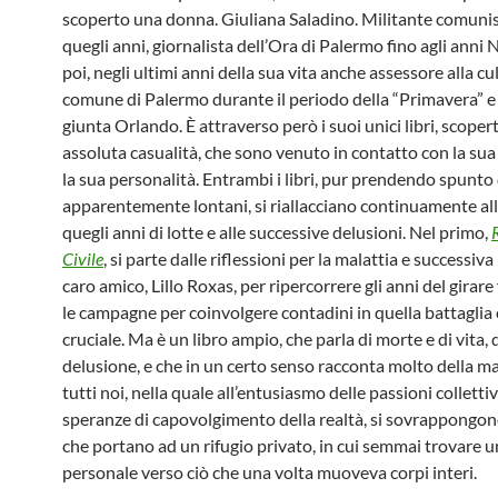
scoperto una donna. Giuliana Saladino. Militante comuni
quegli anni, giornalista dell’Ora di Palermo fino agli anni 
poi, negli ultimi anni della sua vita anche assessore alla cu
comune di Palermo durante il periodo della “Primavera” e
giunta Orlando. È attraverso però i suoi unici libri, scoper
assoluta casualità, che sono venuto in contatto con la sua 
la sua personalità. Entrambi i libri, pur prendendo spunto
apparentemente lontani, si riallacciano continuamente alla
quegli anni di lotte e alle successive delusioni. Nel primo,
Civile
, si parte dalle riflessioni per la malattia e successiv
caro amico, Lillo Roxas, per ripercorrere gli anni del girare
le campagne per coinvolgere contadini in quella battaglia 
cruciale. Ma è un libro ampio, che parla di morte e di vita, 
delusione, e che in un certo senso racconta molto della ma
tutti noi, nella quale all’entusiasmo delle passioni collettiv
speranze di capovolgimento della realtà, si sovrappongon
che portano ad un rifugio privato, in cui semmai trovare 
personale verso ciò che una volta muoveva corpi interi.