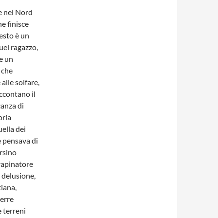
e nel Nord
he finisce
testo è un
uel ragazzo,
re un
e che
alle solfare,
ccontano il
canza di
oria
ella dei
e pensava di
ersino
 rapinatore
a delusione,
tiana,
terre
 terreni