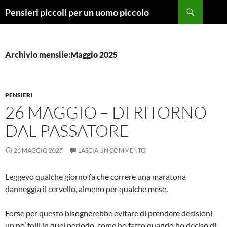
Vai
Cerca
Pensieri piccoli per un uomo piccolo
al
contenuto
Archivio mensile:Maggio 2025
PENSIERI
26 MAGGIO – DI RITORNO
DAL PASSATORE
26 MAGGIO 2025
LASCIA UN COMMENTO
Leggevo qualche giorno fa che correre una maratona
danneggia il cervello, almeno per qualche mese.
Forse per questo bisognerebbe evitare di prendere decisioni
un po’ folli in quel periodo, come ho fatto quando ho deciso di