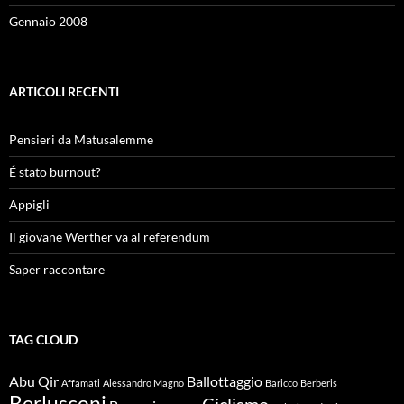
Gennaio 2008
ARTICOLI RECENTI
Pensieri da Matusalemme
É stato burnout?
Appigli
Il giovane Werther va al referendum
Saper raccontare
TAG CLOUD
Abu Qir
Ballottaggio
Affamati
Alessandro Magno
Baricco
Berberis
Berlusconi
Ciclismo