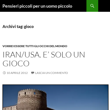
Vai
Cerca
Pensieri piccoli per un uomo piccolo
al
contenuto
Archivi tag: gioco
VORREI ESSERE TUTTI GLI OCCHI DEL MONDO
IRAN/USA. E’ SOLO UN
GIOCO
10 APRILE 2012
LASCIA UN COMMENTO