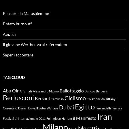
Pensieri da Matusalemme
É stato burnout?
Appigli
Il giovane Werther va al referendum
Saper raccontare
TAG CLOUD
Abu Qir
Ballottaggio
Affamati
Alessandro Magno
Baricco
Berberis
Berlusconi
Ciclismo
Bersani
Camusso
Colazione da Tiffany
Egitto
Dubai
Cosentino
Dario I
David Foster Wallace
Ferrandelli
Ferrara
Iran
il Manifesto
Festival di Internazionale 2011
Folli
gioco
Harlem
Milano
Moratti