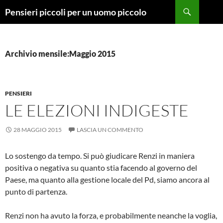
Vai
Cerca
Pensieri piccoli per un uomo piccolo
al
contenuto
Archivio mensile:Maggio 2015
PENSIERI
LE ELEZIONI INDIGESTE
28 MAGGIO 2015
LASCIA UN COMMENTO
Lo sostengo da tempo. Si può giudicare Renzi in maniera
positiva o negativa su quanto stia facendo al governo del
Paese, ma quanto alla gestione locale del Pd, siamo ancora al
punto di partenza.
Renzi non ha avuto la forza, e probabilmente neanche la voglia,