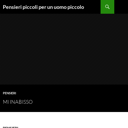
Vai
Cerca
Pensieri piccoli per un uomo piccolo
al
contenuto
PENSIERI
MI INABISSO
PENSIERI