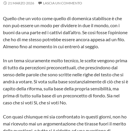
21 MARZO 2026
LASCIA UN COMMENTO
Quello che un voto come quello di domenica stabilisce è che
non può essere un modo per dividere in due il mondo, con i
buoni da una parte ed i cattivi dall’altro. Se così fosse l’opinione
che ho di me stesso potrebbe essere ancora appesa ad un filo.
Almeno fino al momento in cui entrerò al seggio.
In un tema sicuramente molto tecnico, le scelte vengono prima
di tutto da percezioni preconcettuali, che prescindono dal
senso delle parole che sono scritte nelle righe del testo che si
andrà a votare. Si vota sulla base sostanzialmente di ciò che si è
capito della riforma, sulla base della propria sensibilità, ma
prima di tutto sulla base di un preconcetto di fondo. Sia nel
caso che si voti Si, che si voti No.
Con quasi chiunque mi sia confrontato in questi giorni, non ho
mai ricevuto mai un argomentazione che tirasse fuori il merito
delle questioni, e tutto si è ridotto ad una questione di