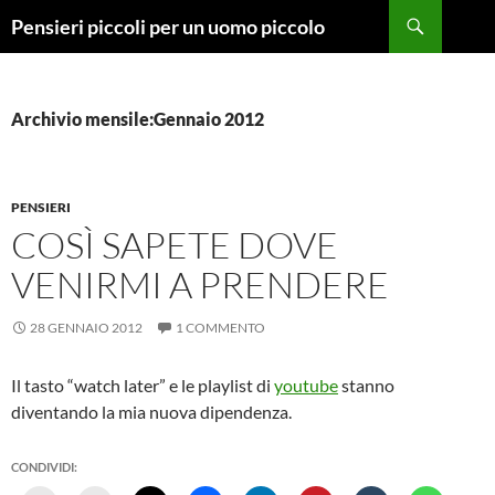
Vai
Cerca
Pensieri piccoli per un uomo piccolo
al
contenuto
Archivio mensile:Gennaio 2012
PENSIERI
COSÌ SAPETE DOVE
VENIRMI A PRENDERE
28 GENNAIO 2012
1 COMMENTO
Il tasto “watch later” e le playlist di
youtube
stanno
diventando la mia nuova dipendenza.
CONDIVIDI: