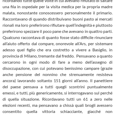
ricordando tutte quelle volte in cui avevano rifiutato di saltare
una fila in ospedale per la visita medica per la propria madre
malata, nonostante conoscessero personalmente il primario.
Raccontavano di quando distribuivano buoni pasto ai mercati
rionali ma loro preferirono rifiutare quell’indegnità e piuttosto
preferirono spezzare il poco pane che avevano in quattro parti.
Qualcuno raccontava di quanto fosse stato difficile rinunciare
all’aiuto offerto dal compare, onorevole all’Ars, per sistemare
adesso quel figlio che era costretto a vivere a Basiglio, in
provincia di Milano, tremante dal freddo. Pensavano a quanto
cercarono in ogni modo di fare a meno dell’assegno di
disoccupazione, con cui potevano benissimo campare (grazie
anche pensione del nonnino che strenuamente resisteva
ancora) lavorando soltanto 151 giorni all’anno. Il panettiere
del paese pensava a tutti quegli scontrini puntualmente
emessi, e tutti, più genericamente, si interrogavano sul perché
di quella situazione. Ricordavano tutti un 61 a zero nelle
elezioni recenti, ma pensavano a chissà quali brogli avessero
consentito quella vittoria schiacciante, giacché non