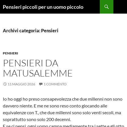
Vai
Cerca
Pensieri piccoli per un uomo piccolo
al
contenuto
Archivi categoria: Pensieri
PENSIERI
PENSIERI DA
MATUSALEMME
11 MAGGIO 2026
1 COMMENTO
Io ho oggi ho preso consapevolezza che due millenni non sono
davvero niente. E me ne sono reso conto giocando alle
equivalenze con T., che due millenni sono solo venti secoli, ma
soprattutto sono solo 200 decenni.
E se ci pensi, ogni uomo campa mediamente tra i sette e gli otto