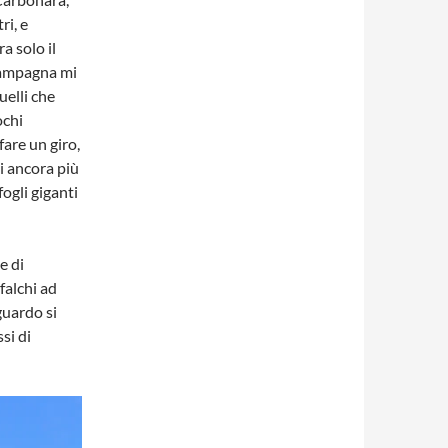
ri, e
a solo il
campagna mi
elli che
ochi
fare un giro,
i ancora più
fogli giganti
e di
falchi ad
guardo si
si di