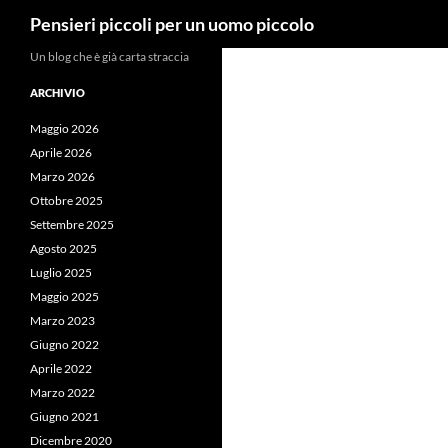
Cerca
Pensieri piccoli per un uomo piccolo
Vai
Un blog che è già carta straccia
al
ARCHIVIO
contenuto
Maggio 2026
Aprile 2026
Marzo 2026
Ottobre 2025
Settembre 2025
Agosto 2025
Luglio 2025
Maggio 2025
Marzo 2023
Giugno 2022
Aprile 2022
Marzo 2022
Giugno 2021
Dicembre 2020