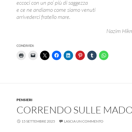
eccoci con un po’ più di saggezza
e ce ne andiamo come siamo venuti
arrivederci fratello mare.
Nazim Hik
CONDIVIDI:
PENSIERI
CORRENDO SULLE MADO
15 SETTEMBRE 2025
LASCIA UN COMMENTO