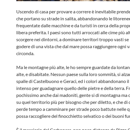
Uscendo di casa per provare a correre è inevitabile prende
che portano su strade in salita, abbandonando le litorene
frequentate dalle macchine e da turisti in cerca della prop
libera preferita. I paesi sono tutti arroccati alle cime più a
scorgere nei dintorni, a dominare territori troppo vasti se 
godere di una vista che dal mare possa raggiungere ogni va
circonda.
Ma le montagne più alte, le ho sempre guardate da lonta
alte, e disabitate. Nessun paese sulla loro sommità, si alza
spalle di Castelbuono e Geraci, ed i colori abbandonano il
intenso per guadagnare quello delle pietre e della terra. 
pochissimo anche dai madoniti, gente si di montagna ma 
su quel territorio più per bisogno che per diletto, e che di
perde tempo a camminare per strade poco battute nelle qu
possa raccogliere del finocchietto selvatico o dei buoni fu
È il massiccio del Carbonara, non poco distanza da Pizzo