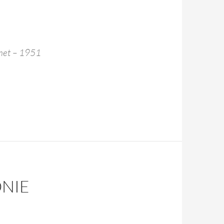
met – 1951
NIE