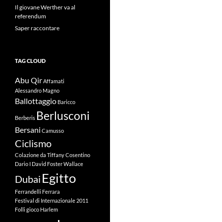
Il giovane Werther va al
referendum
Saper raccontare
TAG CLOUD
Abu Qir
Affamati
Alessandro Magno
Ballottaggio
Baricco
Berlusconi
Berberis
Bersani
Camusso
Ciclismo
Colazione da Tiffany
Cosentino
Dario I
David Foster Wallace
Egitto
Dubai
Ferrandelli
Ferrara
Festival di Internazionale 2011
Folli
gioco
Harlem