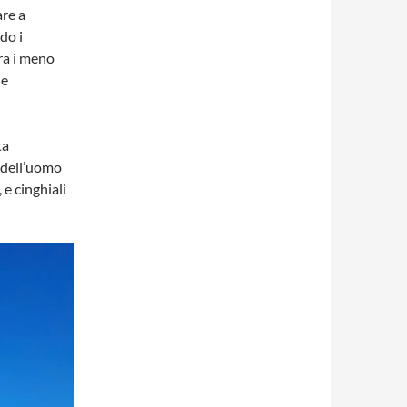
are a
do i
ra i meno
le
ta
 dell’uomo
 e cinghiali