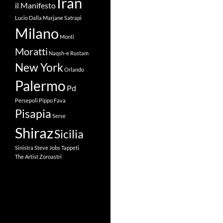
Iran
il Manifesto
Lucio Dalla
Marjane Satrapi
Milano
Monti
Moratti
Naqsh-e Rustam
New York
Orlando
Palermo
Pd
Persepoli
Pippo Fava
Pisapia
Serse
Shiraz
Sicilia
Sinistra
Steve Jobs
Tappeti
The Artist
Zoroastri