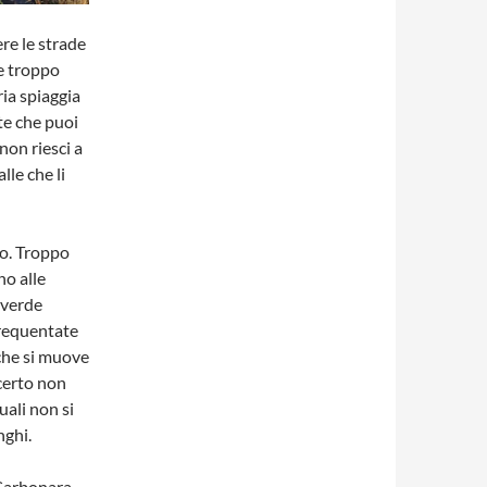
re le strade
e troppo
ria spiaggia
lte che puoi
non riesci a
lle che li
no. Troppo
no alle
 verde
Frequentate
che si muove
 certo non
ali non si
nghi.
 Carbonara,