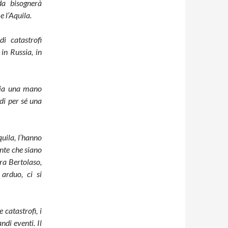
da bisognerà
e l’Aquila.
i catastrofi
 in Russia, in
 dia una mano
 di per sé una
uila, l’hanno
nte che siano
a Bertolaso,
arduo, ci si
 catastrofi, i
ndi eventi. Il