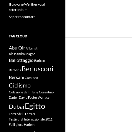
Il giovane Werther va al
referendum
Saper raccontare
TAG CLOUD
Abu Qir
Affamati
Alessandro Magno
Ballottaggio
Baricco
Berlusconi
Berberis
Bersani
Camusso
Ciclismo
Colazione da Tiffany
Cosentino
Dario I
David Foster Wallace
Egitto
Dubai
Ferrandelli
Ferrara
Festival di Internazionale 2011
Folli
gioco
Harlem