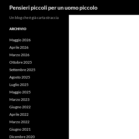
Cerca
Pensieri piccoli per un uomo piccolo
Vai
Un blog che è già carta straccia
al
ARCHIVIO
contenuto
Maggio 2026
Aprile 2026
Marzo 2026
Ottobre 2025
Settembre 2025
Agosto 2025
Luglio 2025
Maggio 2025
Marzo 2023
Giugno 2022
Aprile 2022
Marzo 2022
Giugno 2021
Dicembre 2020