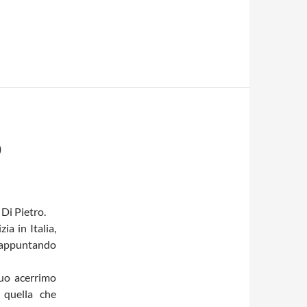
O
 Di Pietro.
ia in Italia,
trappuntando
suo acerrimo
 quella che