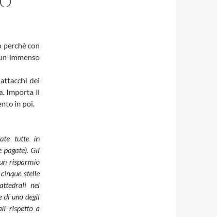
SO
o perchè con
o un immenso
 attacchi dei
. Importa il
nto in poi.
ate tutte in
 pagate). Gli
sun risparmio
cinque stelle
attedrali nel
 di uno degli
li rispetto a