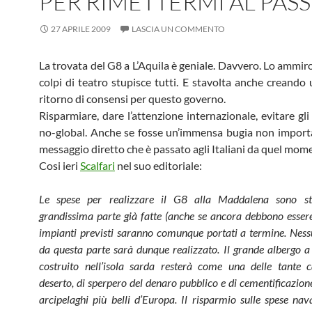
PER RIMETTERMI AL PAS
27 APRILE 2009
LASCIA UN COMMENTO
La trovata del G8 a L’Aquila è geniale. Davvero. Lo ammir
colpi di teatro stupisce tutti. E stavolta anche creand
ritorno di consensi per questo governo.
Risparmiare, dare l’attenzione internazionale, evitare gli
no-global. Anche se fosse un’immensa bugia non importa
messaggio diretto che è passato agli Italiani da quel mome
Cosi ieri
Scalfari
nel suo editoriale:
Le spese per realizzare il G8 alla Maddalena sono st
grandissima parte già fatte (anche se ancora debbono essere
impianti previsti saranno comunque portati a termine. Nes
da questa parte sarà dunque realizzato. Il grande albergo a 
costruito nell’isola sarda resterà come una delle tante c
deserto, di sperpero del denaro pubblico e di cementificazione
arcipelaghi più belli d’Europa. Il risparmio sulle spese nava