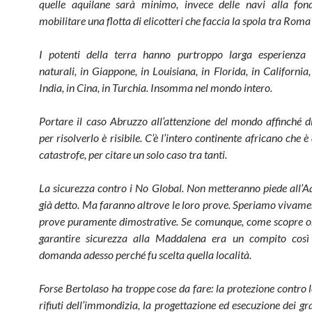
quelle aquilane sarà minimo, invece delle navi alla fon
mobilitare una flotta di elicotteri che faccia la spola tra Roma 
I potenti della terra hanno purtroppo larga esperienza d
naturali, in Giappone, in Louisiana, in Florida, in California,
India, in Cina, in Turchia. Insomma nel mondo intero.
Portare il caso Abruzzo all’attenzione del mondo affinché
per risolverlo è risibile. C’è l’intero continente africano che è
catastrofe, per citare un solo caso tra tanti.
La sicurezza contro i No Global. Non metteranno piede all’Aq
già detto. Ma faranno altrove le loro prove. Speriamo vivame
prove puramente dimostrative. Se comunque, come scopre or
garantire sicurezza alla Maddalena era un compito così 
domanda adesso perché fu scelta quella località.
Forse Bertolaso ha troppe cose da fare: la protezione contro le
rifiuti dell’immondizia, la progettazione ed esecuzione dei gra