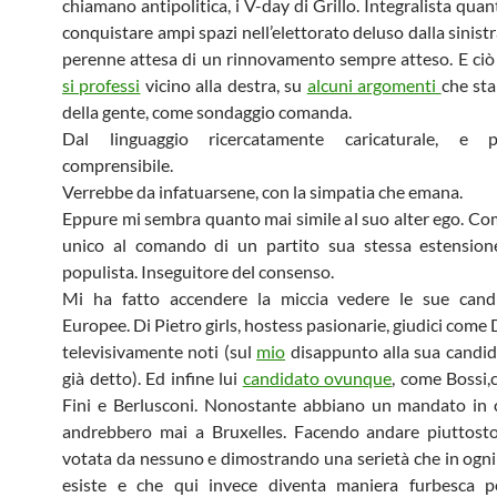
chiamano antipolitica, i V-day di Grillo. Integralista qua
conquistare ampi spazi nell’elettorato deluso dalla sinistra
perenne attesa di un rinnovamento sempre atteso. E ci
si professi
vicino alla destra, su
alcuni argomenti
che st
della gente, come sondaggio comanda.
Dal linguaggio ricercatamente caricaturale, e 
comprensibile.
Verrebbe da infatuarsene, con la simpatia che emana.
Eppure mi sembra quanto mai simile al suo alter ego. Com
unico al comando di un partito sua stessa estension
populista. Inseguitore del consenso.
Mi ha fatto accendere la miccia vedere le sue candi
Europee. Di Pietro girls, hostess pasionarie, giudici come
televisivamente noti (sul
mio
disappunto alla sua candi
già detto). Ed infine lui
candidato ovunque
, come Bossi,
Fini e Berlusconi. Nonostante abbiano un mandato in 
andrebbero mai a Bruxelles. Facendo andare piuttost
votata da nessuno e dimostrando una serietà che in ogni 
esiste e che qui invece diventa maniera furbesca p