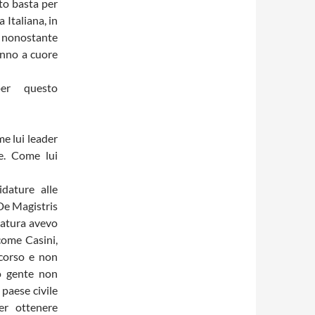
nto basta per
 Italiana, in
ò nonostante
anno a cuore
per questo
e lui leader
e. Come lui
dature alle
 De Magistris
datura avevo
come Casini,
corso e non
o gente non
paese civile
er ottenere