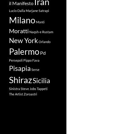
Iran
il Manifesto
Lucio Dalla
Marjane Satrapi
Milano
Monti
Moratti
Naqsh-e Rustam
New York
Orlando
Palermo
Pd
Persepoli
Pippo Fava
Pisapia
Serse
Shiraz
Sicilia
Sinistra
Steve Jobs
Tappeti
The Artist
Zoroastri