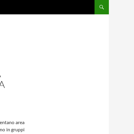
A
A
iventano area
ono in gruppi