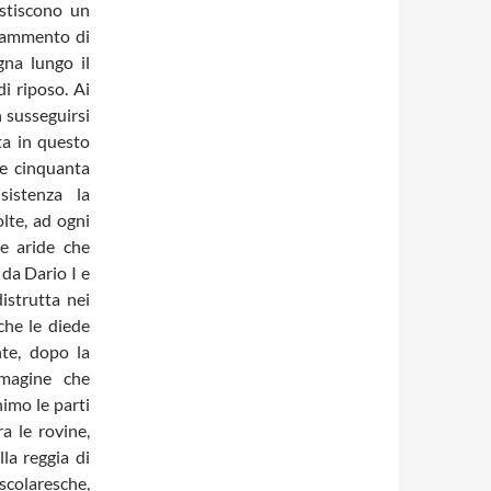
estiscono un
frammento di
na lungo il
i riposo. Ai
n susseguirsi
ta in questo
e cinquanta
sistenza la
lte, ad ogni
e aride che
 da Dario I e
distrutta nei
che le diede
nte, dopo la
mmagine che
nimo le parti
a le rovine,
la reggia di
 scolaresche,