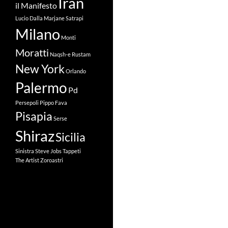
Iran
il Manifesto
Lucio Dalla
Marjane Satrapi
Milano
Monti
Moratti
Naqsh-e Rustam
New York
Orlando
Palermo
Pd
Persepoli
Pippo Fava
Pisapia
Serse
Shiraz
Sicilia
Sinistra
Steve Jobs
Tappeti
The Artist
Zoroastri