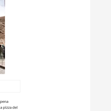
ppena
la pizza del