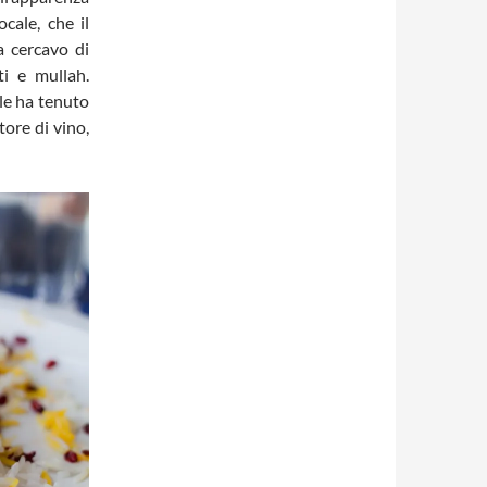
cale, che il
a cercavo di
ti e mullah.
le ha tenuto
ore di vino,