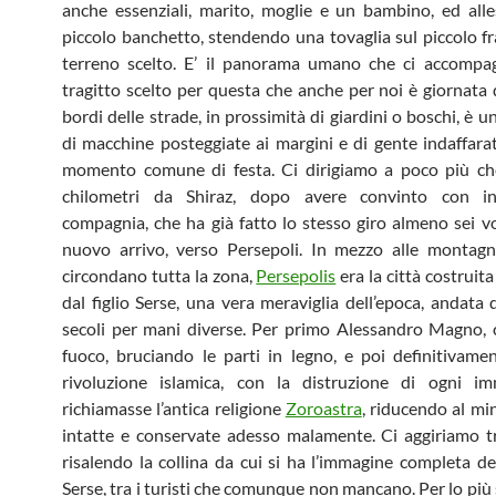
anche essenziali, marito, moglie e un bambino, ed all
piccolo banchetto, stendendo una tovaglia sul piccolo 
terreno scelto. E’ il panorama umano che ci accompag
tragitto scelto per questa che anche per noi è giornata d
bordi delle strade, in prossimità di giardini o boschi, è u
di macchine posteggiate ai margini e di gente indaffara
momento comune di festa. Ci dirigiamo a poco più ch
chilometri da Shiraz, dopo avere convinto con in
compagnia, che ha già fatto lo stesso giro almeno sei vo
nuovo arrivo, verso Persepoli. In mezzo alle montagn
circondano tutta la zona,
Persepolis
era la città costruita
dal figlio Serse, una vera meraviglia dell’epoca, andata 
secoli per mani diverse. Per primo Alessandro Magno, 
fuoco, bruciando le parti in legno, e poi definitivame
rivoluzione islamica, con la distruzione di ogni i
richiamasse l’antica religione
Zoroastra
, riducendo al mi
intatte e conservate adesso malamente. Ci aggiriamo tr
risalendo la collina da cui si ha l’immagine completa del
Serse, tra i turisti che comunque non mancano. Per lo più