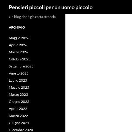
Cerca
Pensieri piccoli per un uomo piccolo
Vai
Un blog che è già carta straccia
al
ARCHIVIO
contenuto
Maggio 2026
Aprile 2026
Marzo 2026
Ottobre 2025
Settembre 2025
Agosto 2025
Luglio 2025
Maggio 2025
Marzo 2023
Giugno 2022
Aprile 2022
Marzo 2022
Giugno 2021
Dicembre 2020