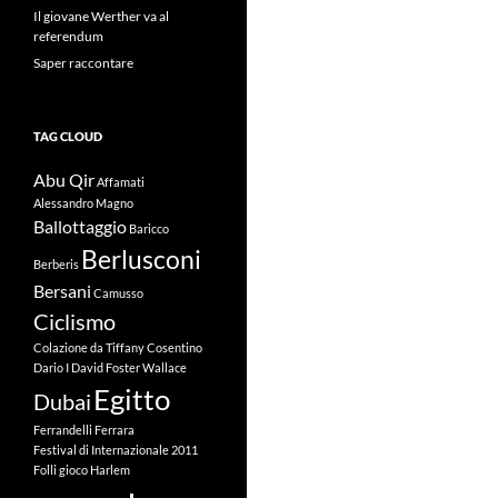
Il giovane Werther va al
referendum
Saper raccontare
TAG CLOUD
Abu Qir
Affamati
Alessandro Magno
Ballottaggio
Baricco
Berlusconi
Berberis
Bersani
Camusso
Ciclismo
Colazione da Tiffany
Cosentino
Dario I
David Foster Wallace
Egitto
Dubai
Ferrandelli
Ferrara
Festival di Internazionale 2011
Folli
gioco
Harlem