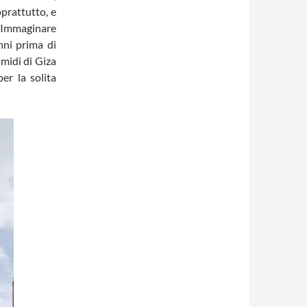
prattutto, e
. Immaginare
nni prima di
amidi di Giza
er la solita