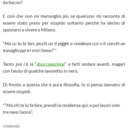
da bar,no?
E così che non mi meraviglio più se qualcuno mi racconta di
essere stato preso per stupido soltanto perchè ha deciso di
spostarsi a vivere a Milano.
“
Ma cu tu fa fari, picchì un ti pigghi a residenza ccà e ti cierchi un
travagliu ppì tri misi l’annu?
“*
Tanto poì c’è la “
disoccupazione
” a farti andare avanti, magari
con l’aiuto di qualche lavoretto in nero.
Di fronte a questa che è pura filosofia, lo si pensa davvero di
essere stupidi.
*”Ma chi te lo fa fare, prendi la residenza qui, e poi lavori solo
tre mesi l’anno”.
CONDIVIDI: