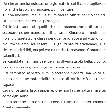
Perchè eri anche noiosa, nelle giornate in cui il caldo toglieva a
noi anche la voglia di giocare. E di inventare.
Tu non inventavi mai nulla, ti limitavi ad offrirti per ciò che eri.
Brulla, come una terra di passaggio.
Ed infatti tanti di quelli che si innamorarono di te poi
scapparono, per mancanza di fantasia. Rimasero in molti, ma
non i più spietati che chissà per quali amori poi si infatuarono.
Noi tornavamo ad essere li. Ogni tanto ti tradivamo, alla
ricerca di altri lidi, ma poi era da te che tornavamo. Comunque
calamitati.
Sei cambiata negli anni, sei persino diventata più bella, dicono.
Con nuove energie a rinvigorirti, e nuove speranze.
Hai cambiato aspetto, e mi piacerebbe vederti una volta al
pieno delle tue potenzialità, capace di offrire ciò di cui sei
capace.
Ciò nonostante, la tua imperfezione non fa che riattirarmi a te,
come ogni anno.
E non sarebbe Estate se non ci fossi tu, almeno una settimana a
farmi compagnia.