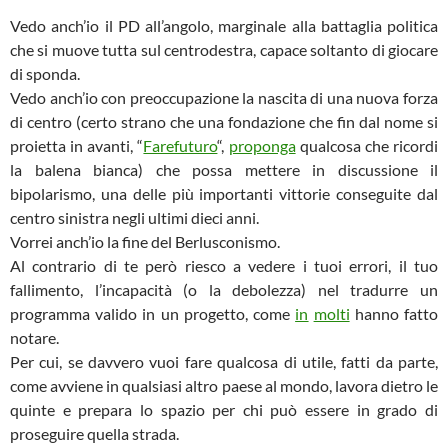
Vedo anch’io il PD all’angolo, marginale alla battaglia politica
che si muove tutta sul centrodestra, capace soltanto di giocare
di sponda.
Vedo anch’io con preoccupazione la nascita di una nuova forza
di centro (certo strano che una fondazione che fin dal nome si
proietta in avanti, “
Farefuturo
“,
proponga
qualcosa che ricordi
la balena bianca) che possa mettere in discussione il
bipolarismo, una delle più importanti vittorie conseguite dal
centro sinistra negli ultimi dieci anni.
Vorrei anch’io la fine del Berlusconismo.
Al contrario di te però riesco a vedere i tuoi errori, il tuo
fallimento, l’incapacità (o la debolezza) nel tradurre un
programma valido in un progetto, come
in
molti
hanno fatto
notare.
Per cui, se davvero vuoi fare qualcosa di utile, fatti da parte,
come avviene in qualsiasi altro paese al mondo, lavora dietro le
quinte e prepara lo spazio per chi può essere in grado di
proseguire quella strada.