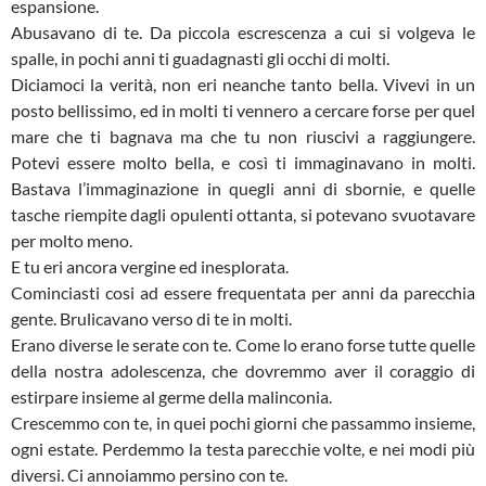
espansione.
Abusavano di te. Da piccola escrescenza a cui si volgeva le
spalle, in pochi anni ti guadagnasti gli occhi di molti.
Diciamoci la verità, non eri neanche tanto bella. Vivevi in un
posto bellissimo, ed in molti ti vennero a cercare forse per quel
mare che ti bagnava ma che tu non riuscivi a raggiungere.
Potevi essere molto bella, e così ti immaginavano in molti.
Bastava l’immaginazione in quegli anni di sbornie, e quelle
tasche riempite dagli opulenti ottanta, si potevano svuotavare
per molto meno.
E tu eri ancora vergine ed inesplorata.
Cominciasti cosi ad essere frequentata per anni da parecchia
gente. Brulicavano verso di te in molti.
Erano diverse le serate con te. Come lo erano forse tutte quelle
della nostra adolescenza, che dovremmo aver il coraggio di
estirpare insieme al germe della malinconia.
Crescemmo con te, in quei pochi giorni che passammo insieme,
ogni estate. Perdemmo la testa parecchie volte, e nei modi più
diversi. Ci annoiammo persino con te.