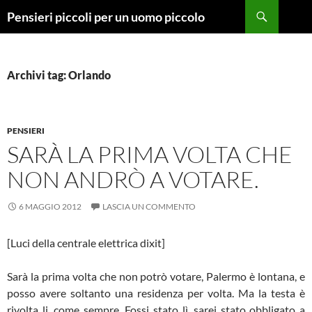
Vai
Cerca
Pensieri piccoli per un uomo piccolo
al
contenuto
Archivi tag: Orlando
PENSIERI
SARÀ LA PRIMA VOLTA CHE
NON ANDRÒ A VOTARE.
6 MAGGIO 2012
LASCIA UN COMMENTO
[Luci della centrale elettrica dixit]
Sarà la prima volta che non potrò votare, Palermo è lontana, e
posso avere soltanto una residenza per volta. Ma la testa è
rivolta li, come sempre. Fossi stato lì, sarei stato obbligato a