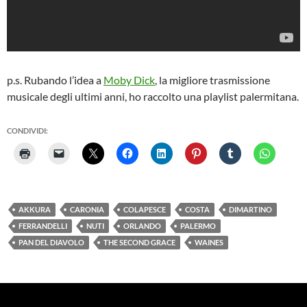
p.s. Rubando l’idea a
Moby Dick
, la migliore trasmissione
musicale degli ultimi anni, ho raccolto una playlist palermitana.
CONDIVIDI:
AKKURA
CARONIA
COLAPESCE
COSTA
DIMARTINO
FERRANDELLI
NUTI
ORLANDO
PALERMO
PAN DEL DIAVOLO
THE SECOND GRACE
WAINES