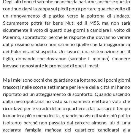
Degli altri non ci sarebbe neanche da parlarne, anche se questo
continuo darsi la zappa sui piedi potrà portare qualche volto di
un rinnovamento di plastica verso la poltrona di sindaco.
Sicuramente potrà far bene Nuti ed il M5S, ma non sarà
sicuramente il voto di questi due giorni a cambiare il volto di
Palermo, soprattutto perché le risposte che dovranno venire
dal prossimo sindaco non saranno quelle che la maggioranza
dei Palermitani si aspetta. Un lavoro, una sistemazione per il
figlio, domande che dovranno (sarebbe il minimo) rimanere
inevase, nonostante le promesse di questi mesi.
Ma i miei sono occhi che guardano da lontano, ed i pochi giorni
trascorsi nelle scorse settimane per le vie della città mi hanno
riportato ad un atteggiamento di sconforto. Quando uscendo
dalla metropolitana ho visto sui manifesti elettorali volti che
ricordavo per le strade del mio quartiere a far passare il tempo
in maniera più o meno lecita, quando ho visto il volto più pulito
(soltanto perché non passato dal carcere almeno lui) di una
acclarata famiglia mafiosa del quartiere candidarsi alla