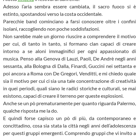
Adesso l’aria sembra essere cambiata, il sacro fuoco si è
estinto, spostandosi verso la costa occidentale.
Parecchie band cominciano a farsi conoscere oltre i confini
isolani, raccogliendo non poche soddisfazioni.
Non sarebbe male un giorno riuscire a comprendere il motivo
per cui, di tanto in tanto, si formano clan capaci di creare
intorno a se aloni immaginifici per ogni appassionato di
musica. Penso alla Genova di Lauzi, Paoli, De Andrè negli anni
sessanta, alla Bologna di Dalla, Finardi, Guccini nei settanta e
poi ancora a Roma con De Gregori, Venditti, e mi chiedo quale
sia il motivo per cui ci sia una tale concentrazione di creatività
in quei periodi, quali siano le radici storiche e culturali, se mai
esistono, capaci di creare il terreno per queste esplosioni.
Anche se un pò prematuramente per quanto riguarda Palermo,
qualche risposta me la do.
E quindi forse capisco un pò di più, da contemporaneo e
concittadino, cosa sia stata la città negli anni dell’adolescenza
per questi gruppi emergenti. Comprendo gruppi che vi invito a