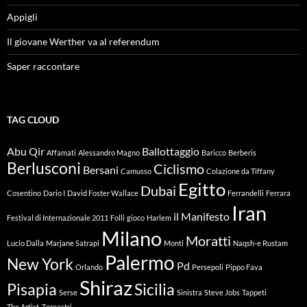
Appigli
Il giovane Werther va al referendum
Saper raccontare
TAG CLOUD
Abu Qir
Ballottaggio
Affamati
Alessandro Magno
Baricco
Berberis
Berlusconi
Ciclismo
Bersani
Camusso
Colazione da Tiffany
Egitto
Dubai
Cosentino
Dario I
David Foster Wallace
Ferrandelli
Ferrara
Iran
il Manifesto
Festival di Internazionale 2011
Folli
gioco
Harlem
Milano
Moratti
Lucio Dalla
Marjane Satrapi
Monti
Naqsh-e Rustam
Palermo
New York
Pd
Orlando
Persepoli
Pippo Fava
Shiraz
Pisapia
Sicilia
Serse
Sinistra
Steve Jobs
Tappeti
The Artist
Zoroastri