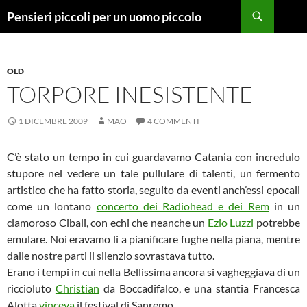
Vai
Cerca
Pensieri piccoli per un uomo piccolo
al
contenuto
OLD
TORPORE INESISTENTE
1 DICEMBRE 2009
MAO
4 COMMENTI
C’è stato un tempo in cui guardavamo Catania con incredulo
stupore nel vedere un tale pullulare di talenti, un fermento
artistico che ha fatto storia, seguito da eventi anch’essi epocali
come un lontano
concerto dei Radiohead e dei Rem
in un
clamoroso Cibali, con echi che neanche un
Ezio Luzzi
potrebbe
emulare. Noi eravamo li a pianificare fughe nella piana, mentre
dalle nostre parti il silenzio sovrastava tutto.
Erano i tempi in cui nella Bellissima ancora si vagheggiava di un
riccioluto
Christian
da Boccadifalco, e una stantia Francesca
Alotta
vinceva
il festival di Sanremo.