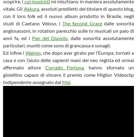
scoprire, i
cui musicisti
mi mischiano in maniera assolutamente
vitale. Gli
Akkura
, assoluti prediletti del titolare di questo blog,
con il loro folk ed il nuovo album prodotto in Brasile, negli
studi di Caetano Veloso, i
The Second Grace
dalle sonorità
anglosassoni, in rotation parecchio sulle tv musicali un paio di
anni fa, ed i
Pan del Diavolo
, dalle sonorità assolutamente
particolari, muniti come sono di grancassa e sonagli.
Ed infine i
Waines
, che dopo aver girato per l’Europa, tornati a
casa e con l’aiuto delle sapienti mani del neo regista ed ormai
affermato attore
Corrado Fortuna
, hanno sfornato un
gioiellino capace di vincere il premio come Miglior Videoclip
Indipendente assegnato dal
Mei
.