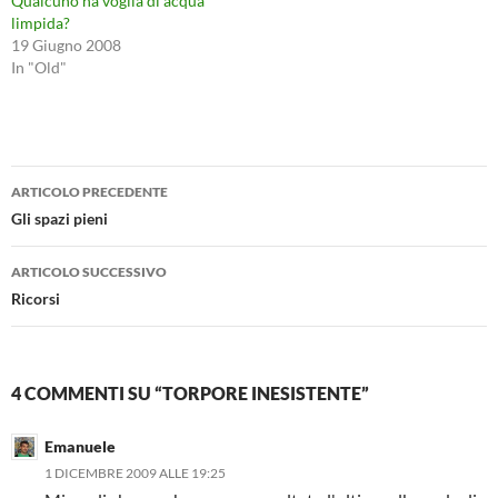
Qualcuno ha voglia di acqua
limpida?
19 Giugno 2008
In "Old"
Navigazione
ARTICOLO PRECEDENTE
articolo
Gli spazi pieni
ARTICOLO SUCCESSIVO
Ricorsi
4 COMMENTI SU “TORPORE INESISTENTE”
Emanuele
1 DICEMBRE 2009 ALLE 19:25