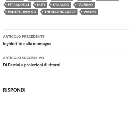
FERRANDELLI
NUTI
ORLANDO
PALERMO
PAN DEL DIAVOLO
THE SECOND GRACE
WAINES
Navigazione
ARTICOLO PRECEDENTE
articolo
Inghiottito dalla montagna
ARTICOLO SUCCESSIVO
Di Festini e proiezioni di ritorni
RISPONDI