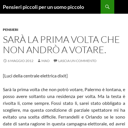
Vai
Cerca
Pensieri piccoli per un uomo piccolo
al
contenuto
PENSIERI
SARÀ LA PRIMA VOLTA CHE
NON ANDRÒ A VOTARE.
6 MAGGIO 2012
MAO
LASCIA UN COMMENTO
[Luci della centrale elettrica dixit]
Sarà la prima volta che non potrò votare, Palermo è lontana, e
posso avere soltanto una residenza per volta. Ma la testa è
rivolta li, come sempre. Fossi stato lì, sarei stato obbligato a
scegliere, ma questa condizione di parziale spettatore mi ha
evitato una scelta difficile. Ferrandelli e Orlando se le sono
date di santa ragione in questa campagna elettorale, ed avrei