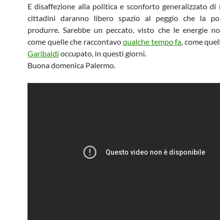
E disaffezione alla politica e sconforto generalizzato di
cittadini daranno libero spazio al peggio che la pol
produrre. Sarebbe un peccato, visto che le energie n
come quelle che raccontavo
qualche tempo fa
, come quel
Garibaldi
occupato, in questi giorni.
Buona domenica Palermo.