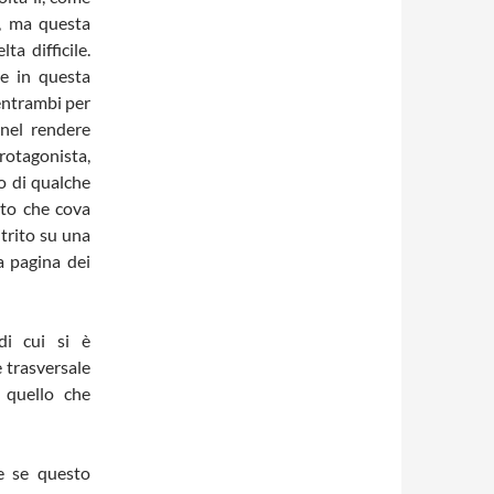
e, ma questa
a difficile.
ne in questa
entrambi per
 nel rendere
rotagonista,
o di qualche
nto che cova
itrito su una
a pagina dei
di cui si è
 trasversale
 quello che
e se questo