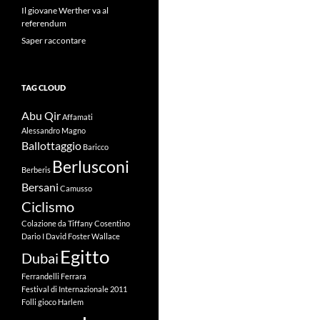
Il giovane Werther va al
referendum
Saper raccontare
TAG CLOUD
Abu Qir
Affamati
Alessandro Magno
Ballottaggio
Baricco
Berlusconi
Berberis
Bersani
Camusso
Ciclismo
Colazione da Tiffany
Cosentino
Dario I
David Foster Wallace
Egitto
Dubai
Ferrandelli
Ferrara
Festival di Internazionale 2011
Folli
gioco
Harlem