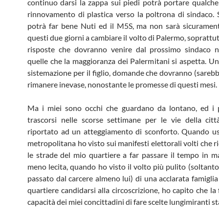
continuo darsi la zappa sui piedi potrà portare qualche
rinnovamento di plastica verso la poltrona di sindaco.
potrà far bene Nuti ed il M5S, ma non sarà sicurament
questi due giorni a cambiare il volto di Palermo, soprattu
risposte che dovranno venire dal prossimo sindaco 
quelle che la maggioranza dei Palermitani si aspetta. Un
sistemazione per il figlio, domande che dovranno (sarebb
rimanere inevase, nonostante le promesse di questi mesi.
Ma i miei sono occhi che guardano da lontano, ed i p
trascorsi nelle scorse settimane per le vie della ci
riportato ad un atteggiamento di sconforto. Quando u
metropolitana ho visto sui manifesti elettorali volti che 
le strade del mio quartiere a far passare il tempo in m
meno lecita, quando ho visto il volto più pulito (soltant
passato dal carcere almeno lui) di una acclarata famiglia
quartiere candidarsi alla circoscrizione, ho capito che la 
capacità dei miei concittadini di fare scelte lungimiranti s