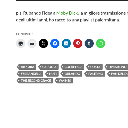
p.s. Rubando l’idea a
Moby Dick
, la migliore trasmissione
degli ultimi anni, ho raccolto una playlist palermitana.
CONDIVIDI:
AKKURA
CARONIA
COLAPESCE
COSTA
DIMARTINO
FERRANDELLI
NUTI
ORLANDO
PALERMO
PAN DEL D
THE SECOND GRACE
WAINES