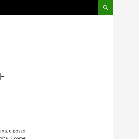
HE
ana, e posso
olta li, come