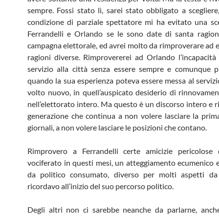
sempre. Fossi stato lì, sarei stato obbligato a sceglier
condizione di parziale spettatore mi ha evitato una scelt
Ferrandelli e Orlando se le sono date di santa ragio
campagna elettorale, ed avrei molto da rimproverare ad 
ragioni diverse. Rimprovererei ad Orlando l’incapacità
servizio alla città senza essere sempre e comunque p
quando la sua esperienza poteva essere messa al servizi
volto nuovo, in quell’auspicato desiderio di rinnovame
nell’elettorato intero. Ma questo è un discorso intero e r
generazione che continua a non volere lasciare la prim
giornali, a non volere lasciare le posizioni che contano.
Rimprovero a Ferrandelli certe amicizie pericolose 
vociferato in questi mesi, un atteggiamento ecumenico e
da politico consumato, diverso per molti aspetti da
ricordavo all’inizio del suo percorso politico.
Degli altri non ci sarebbe neanche da parlarne, anch