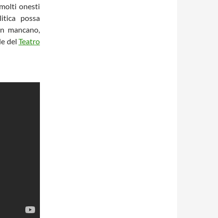
 molti onesti
itica possa
on mancano,
le del
Teatro