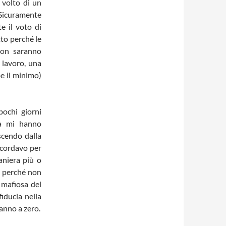
 volto di un
 Sicuramente
e il voto di
tto perché le
non saranno
 lavoro, una
e il minimo)
ochi giorni
ttà mi hanno
scendo dalla
ricordavo per
aniera più o
o perché non
 mafiosa del
fiducia nella
tanno a zero.