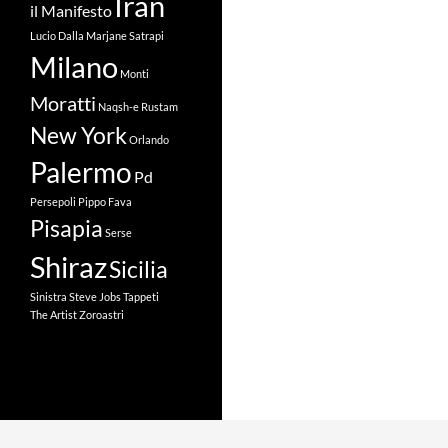
Iran
il Manifesto
Lucio Dalla
Marjane Satrapi
Milano
Monti
Moratti
Naqsh-e Rustam
New York
Orlando
Palermo
Pd
Persepoli
Pippo Fava
Pisapia
Serse
Shiraz
Sicilia
Sinistra
Steve Jobs
Tappeti
The Artist
Zoroastri