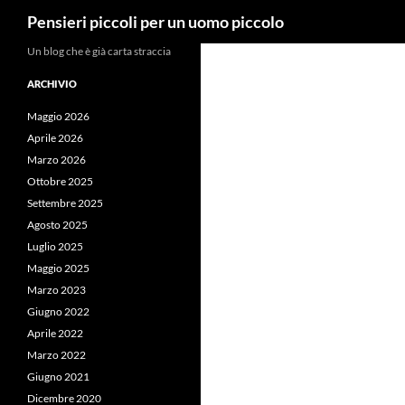
Cerca
Pensieri piccoli per un uomo piccolo
Vai
Un blog che è già carta straccia
al
ARCHIVIO
contenuto
Maggio 2026
Aprile 2026
Marzo 2026
Ottobre 2025
Settembre 2025
Agosto 2025
Luglio 2025
Maggio 2025
Marzo 2023
Giugno 2022
Aprile 2022
Marzo 2022
Giugno 2021
Dicembre 2020