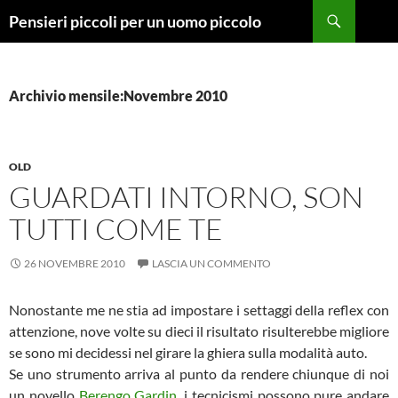
Vai
Cerca
Pensieri piccoli per un uomo piccolo
al
contenuto
Archivio mensile:Novembre 2010
OLD
GUARDATI INTORNO, SON
TUTTI COME TE
26 NOVEMBRE 2010
LASCIA UN COMMENTO
Nonostante me ne stia ad impostare i settaggi della reflex con
attenzione, nove volte su dieci il risultato risulterebbe migliore
se sono mi decidessi nel girare la ghiera sulla modalità auto.
Se uno strumento arriva al punto da rendere chiunque di noi
un novello
Berengo Gardin
, i tecnicismi possono pure andare