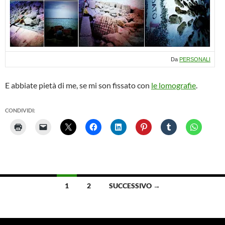
Da
PERSONALI
E abbiate pietà di me, se mi son fissato con
le lomografie
.
CONDIVIDI:
Navigazione
1
2
SUCCESSIVO →
articoli