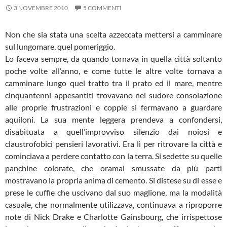
3 NOVEMBRE 2010
5 COMMENTI
Non che sia stata una scelta azzeccata mettersi a camminare
sul lungomare, quel pomeriggio.
Lo faceva sempre, da quando tornava in quella città soltanto
poche volte all’anno, e come tutte le altre volte tornava a
camminare lungo quel tratto tra il prato ed il mare, mentre
cinquantenni appesantiti trovavano nel sudore consolazione
alle proprie frustrazioni e coppie si fermavano a guardare
aquiloni. La sua mente leggera prendeva a confondersi,
disabituata a quell’improvviso silenzio dai noiosi e
claustrofobici pensieri lavorativi. Era lì per ritrovare la città e
cominciava a perdere contatto con la terra. Si sedette su quelle
panchine colorate, che oramai smussate da più parti
mostravano la propria anima di cemento. Si distese su di esse e
prese le cuffie che uscivano dal suo maglione, ma la modalità
casuale, che normalmente utilizzava, continuava a riproporre
note di Nick Drake e Charlotte Gainsbourg, che irrispettose