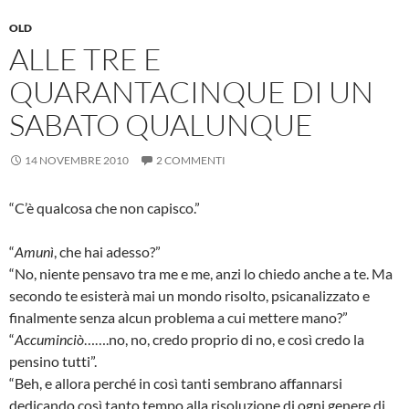
OLD
ALLE TRE E
QUARANTACINQUE DI UN
SABATO QUALUNQUE
14 NOVEMBRE 2010
2 COMMENTI
“C’è qualcosa che non capisco.”
“
Amunì
, che hai adesso?”
“No, niente pensavo tra me e me, anzi lo chiedo anche a te. Ma
secondo te esisterà mai un mondo risolto, psicanalizzato e
finalmente senza alcun problema a cui mettere mano?”
“
Accuminciò
…….no, no, credo proprio di no, e così credo la
pensino tutti”.
“Beh, e allora perché in così tanti sembrano affannarsi
dedicando così tanto tempo alla risoluzione di ogni genere di