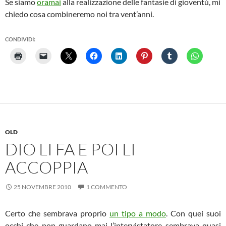
Se siamo
oramai
alla realizzazione delle fantasie di gioventù, mi
chiedo cosa combineremo noi tra vent’anni.
CONDIVIDI:
OLD
DIO LI FA E POI LI
ACCOPPIA
25 NOVEMBRE 2010
1 COMMENTO
Certo che sembrava proprio
un tipo a modo
. Con quei suoi
occhi che non guardano mai l’intervistatore sembrava quasi