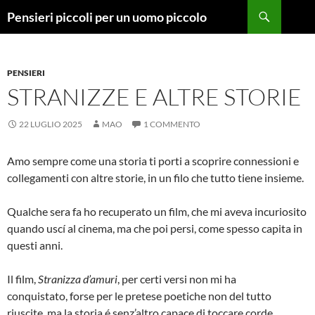
Vai
Cerca
Pensieri piccoli per un uomo piccolo
al
contenuto
PENSIERI
STRANIZZE E ALTRE STORIE
22 LUGLIO 2025
MAO
1 COMMENTO
Amo sempre come una storia ti porti a scoprire connessioni e
collegamenti con altre storie, in un filo che tutto tiene insieme.
Qualche sera fa ho recuperato un film, che mi aveva incuriosito
quando uscí al cinema, ma che poi persi, come spesso capita in
questi anni.
Il film,
Stranizza d’amuri
, per certi versi non mi ha
conquistato, forse per le pretese poetiche non del tutto
riuscite, ma la storia é senz’altro capace di toccare corde