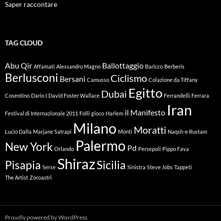
Saper raccontare
TAG CLOUD
Abu Qir
Ballottaggio
Affamati
Alessandro Magno
Baricco
Berberis
Berlusconi
Ciclismo
Bersani
Camusso
Colazione da Tiffany
Egitto
Dubai
Cosentino
Dario I
David Foster Wallace
Ferrandelli
Ferrara
Iran
il Manifesto
Festival di Internazionale 2011
Folli
gioco
Harlem
Milano
Moratti
Lucio Dalla
Marjane Satrapi
Monti
Naqsh-e Rustam
Palermo
New York
Pd
Orlando
Persepoli
Pippo Fava
Shiraz
Pisapia
Sicilia
Serse
Sinistra
Steve Jobs
Tappeti
The Artist
Zoroastri
Proudly powered by WordPress