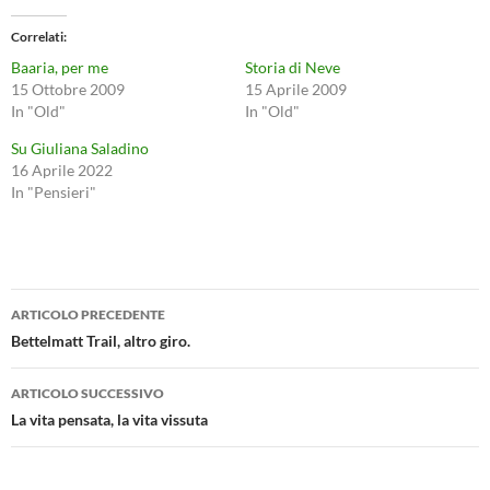
Correlati
Baaria, per me
Storia di Neve
15 Ottobre 2009
15 Aprile 2009
In "Old"
In "Old"
Su Giuliana Saladino
16 Aprile 2022
In "Pensieri"
Navigazione
ARTICOLO PRECEDENTE
articolo
Bettelmatt Trail, altro giro.
ARTICOLO SUCCESSIVO
La vita pensata, la vita vissuta