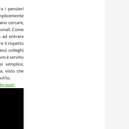
a i pensieri
mplicemente
ano cercare,
sonali. Come
o ad entrare
re il rispetto
essi colleghi
non è servito
i semplice,
a, visto che
ch’io.
to post
.