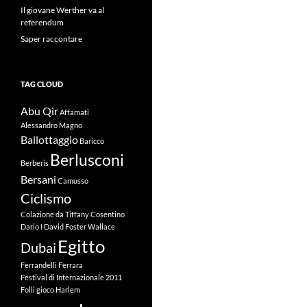
Il giovane Werther va al
referendum
Saper raccontare
TAG CLOUD
Abu Qir
Affamati
Alessandro Magno
Ballottaggio
Baricco
Berlusconi
Berberis
Bersani
Camusso
Ciclismo
Colazione da Tiffany
Cosentino
Dario I
David Foster Wallace
Egitto
Dubai
Ferrandelli
Ferrara
Festival di Internazionale 2011
Folli
gioco
Harlem