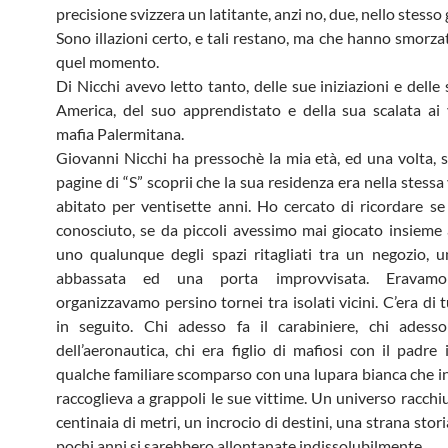
precisione svizzera un latitante, anzi no, due, nello stesso
Sono illazioni certo, e tali restano, ma che hanno smorzat
quel momento.
Di Nicchi avevo letto tanto, delle sue iniziazioni e delle
America, del suo apprendistato e della sua scalata ai v
mafia Palermitana.
Giovanni Nicchi ha pressochè la mia età, ed una volta, s
pagine di “S” scoprii che la sua residenza era nella stessa 
abitato per ventisette anni. Ho cercato di ricordare se 
conosciuto, se da piccoli avessimo mai giocato insieme 
uno qualunque degli spazi ritagliati tra un negozio, 
abbassata ed una porta improvvisata. Eravamo
organizzavamo persino tornei tra isolati vicini. C’era di t
in seguito. Chi adesso fa il carabiniere, chi adesso
dell’aeronautica, chi era figlio di mafiosi con il padre 
qualche familiare scomparso con una lupara bianca che in
raccoglieva a grappoli le sue vittime. Un universo racchi
centinaia di metri, un incrocio di destini, una strana storia
pochi anni si sarebbero allontanate indissolubilmente.