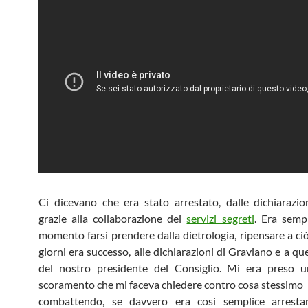
Ci dicevano che era stato arrestato, dalle dichiarazioni
grazie alla collaborazione dei
servizi segreti
. Era sempl
momento farsi prendere dalla dietrologia, ripensare a ciò
giorni era successo, alle dichiarazioni di Graviano e a qu
del nostro presidente del Consiglio. Mi era preso u
scoramento che mi faceva chiedere contro cosa stessimo
combattendo, se davvero era cosi semplice arrest