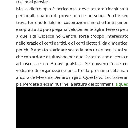
tra i miei pensieri.
Ma la dietrologia è pericolosa, deve restare rinchiusa tr
personali, quando di prove non ce ne sono. Perchè se
trova terreno fertile nel cospirazionismo che tanti sembr
e soprattutto può piegarsi velocemente agli interessi per
a quelli di Gioacchino Genchi, forse troppo interessat
nelle grazie di certi partiti, e di certi elettori, da dimentica
per chi è andato a gridare sotto la procura e per i suoi st
che con ardore esultavano per quell’arresto, che di certo 
ad oscurare un B-day qualsiasi. Se davvero fosse cos
vediamo di organizzarne un altro la prossima settiman
ancora c’è Messina Denaro in giro. Questa volta ci sarei an
p.s. Perdete dieci minuti nella lettura dei commenti
a ques