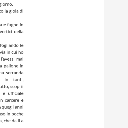
 giorno.
o la gioia di
 sue fughe in
ertici della
fogliando le
via in cui ho
l’avessi mai
a pallone in
una serranda
 in tanti,
utto, scoprii
 è ufficiale
in carcere e
 quegli anni
uso in poche
, che da li a