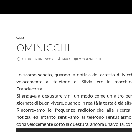
OLD
OMINICCHI
13 DICEMBRE 2009
MAO
2 COMMENTI
Lo scorso sabato, quando la notizia dell’arresto di Nicch
velocemente al telefono di Silvia, ero in macchin
Franciacorta.
Si andava a degustare vini, un modo come un altro per
giornate di buon vivere, quando in realtà la testa è già alt
Rincorrevamo le frequenze radiofoniche alla ricerca
notizia, ed intanto sentivamo al telefono l’entusiasmo
corsi velocemente sotto la questura, ancora una volta, c