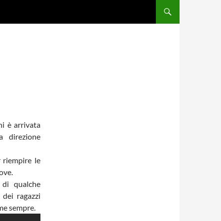
i è arrivata
a direzione
 riempire le
rove.
 di qualche
 dei ragazzi
ome sempre.