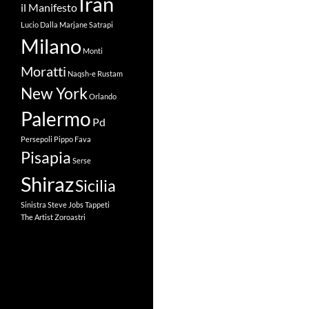
Iran
il Manifesto
Lucio Dalla
Marjane Satrapi
Milano
Monti
Moratti
Naqsh-e Rustam
New York
Orlando
Palermo
Pd
Persepoli
Pippo Fava
Pisapia
Serse
Shiraz
Sicilia
Sinistra
Steve Jobs
Tappeti
The Artist
Zoroastri