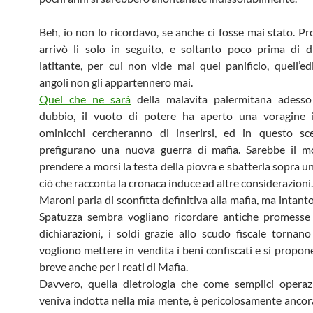
Beh, io non lo ricordavo, se anche ci fosse mai stato. P
arrivò li solo in seguito, e soltanto poco prima di 
latitante, per cui non vide mai quel panificio, quell’edi
angoli non gli appartennero mai.
Quel che ne sarà
della malavita palermitana adess
dubbio, il vuoto di potere ha aperto una voragine i
ominicchi cercheranno di inserirsi, ed in questo sce
prefigurano una nuova guerra di mafia. Sarebbe il 
prendere a morsi la testa della piovra e sbatterla sopra u
ciò che racconta la cronaca induce ad altre considerazioni.
Maroni parla di sconfitta definitiva alla mafia, ma intan
Spatuzza sembra vogliano ricordare antiche promesse 
dichiarazioni, i soldi grazie allo scudo fiscale tornano 
vogliono mettere in vendita i beni confiscati e si propon
breve anche per i reati di Mafia.
Davvero, quella dietrologia che come semplici operaz
veniva indotta nella mia mente, è pericolosamente ancora