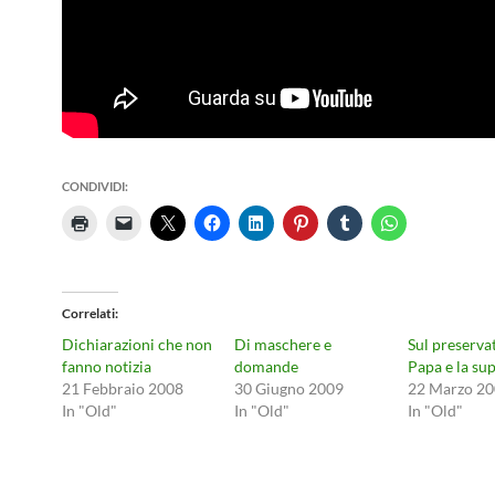
CONDIVIDI:
Correlati
Dichiarazioni che non
Di maschere e
Sul preservat
fanno notizia
domande
Papa e la sup
21 Febbraio 2008
30 Giugno 2009
22 Marzo 2
In "Old"
In "Old"
In "Old"