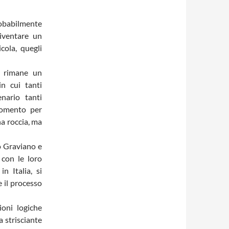
robabilmente
diventare un
cola, quegli
o rimane un
n cui tanti
nario tanti
momento per
na roccia, ma
to Graviano e
con le loro
in Italia, si
e il processo
ioni logiche
 strisciante