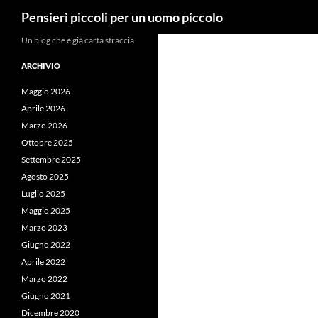
Cerca
Pensieri piccoli per un uomo piccolo
Vai
Un blog che è già carta straccia
al
ARCHIVIO
contenuto
Maggio 2026
Aprile 2026
Marzo 2026
Ottobre 2025
Settembre 2025
Agosto 2025
Luglio 2025
Maggio 2025
Marzo 2023
Giugno 2022
Aprile 2022
Marzo 2022
Giugno 2021
Dicembre 2020