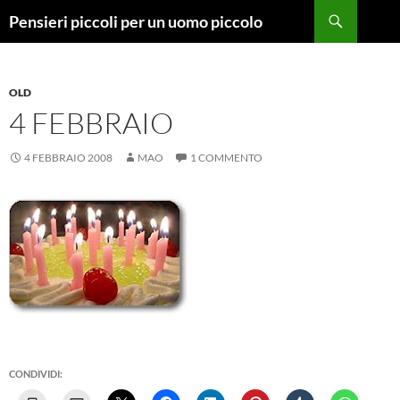
Vai
Cerca
Pensieri piccoli per un uomo piccolo
al
contenuto
OLD
4 FEBBRAIO
4 FEBBRAIO 2008
MAO
1 COMMENTO
CONDIVIDI: