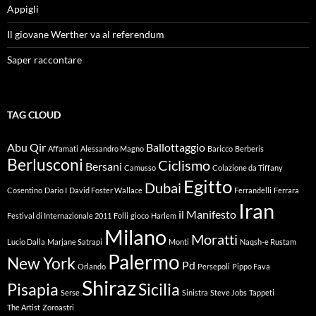
Appigli
Il giovane Werther va al referendum
Saper raccontare
TAG CLOUD
Abu Qir
Ballottaggio
Affamati
Alessandro Magno
Baricco
Berberis
Berlusconi
Ciclismo
Bersani
Camusso
Colazione da Tiffany
Egitto
Dubai
Cosentino
Dario I
David Foster Wallace
Ferrandelli
Ferrara
Iran
il Manifesto
Festival di Internazionale 2011
Folli
gioco
Harlem
Milano
Moratti
Lucio Dalla
Marjane Satrapi
Monti
Naqsh-e Rustam
Palermo
New York
Pd
Orlando
Persepoli
Pippo Fava
Shiraz
Pisapia
Sicilia
Serse
Sinistra
Steve Jobs
Tappeti
The Artist
Zoroastri