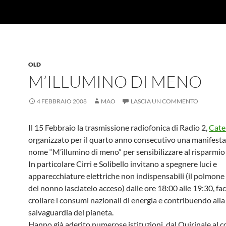
OLD
M’ILLUMINO DI MENO
4 FEBBRAIO 2008
MAO
LASCIA UN COMMENTO
Il 15 Febbraio la trasmissione radiofonica di Radio 2,
Cater
organizzato per il quarto anno consecutivo una manifesta
nome “M’illumino di meno” per sensibilizzare al risparmio
In particolare Cirri e Solibello invitano a spegnere luci e
apparecchiature elettriche non indispensabili (il polmone a
del nonno lasciatelo acceso) dalle ore 18:00 alle 19:30, fa
crollare i consumi nazionali di energia e contribuendo alla
salvaguardia del pianeta.
Hanno già aderito numerose istituzioni, dal Quirinale al 