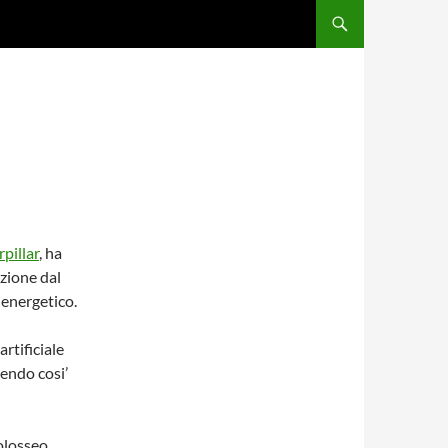
pillar
, ha
zione dal
 energetico.
rtificiale
cendo cosi’
colosseo