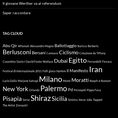
Il giovane Werther va al referendum
Saper raccontare
TAG CLOUD
Abu Qir
Ballottaggio
Affamati
Alessandro Magno
Baricco
Berberis
Berlusconi
Ciclismo
Bersani
Camusso
Colazione da Tiffany
Egitto
Dubai
Cosentino
Dario I
David Foster Wallace
Ferrandelli
Ferrara
Iran
il Manifesto
Festival di Internazionale 2011
Folli
gioco
Harlem
Milano
Moratti
Lucio Dalla
Marjane Satrapi
Monti
Naqsh-e Rustam
Palermo
New York
Pd
Orlando
Persepoli
Pippo Fava
Shiraz
Pisapia
Sicilia
Serse
Sinistra
Steve Jobs
Tappeti
The Artist
Zoroastri