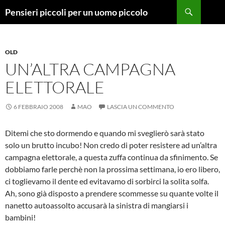
Vai
Cerca
Pensieri piccoli per un uomo piccolo
al
contenuto
OLD
UN’ALTRA CAMPAGNA
ELETTORALE
6 FEBBRAIO 2008
MAO
LASCIA UN COMMENTO
Ditemi che sto dormendo e quando mi sveglierò sarà stato
solo un brutto incubo! Non credo di poter resistere ad un’altra
campagna elettorale, a questa zuffa continua da sfinimento. Se
dobbiamo farle perchè non la prossima settimana, io ero libero,
ci toglievamo il dente ed evitavamo di sorbirci la solita solfa.
Ah, sono già disposto a prendere scommesse su quante volte il
nanetto autoassolto accusarà la sinistra di mangiarsi i
bambini!