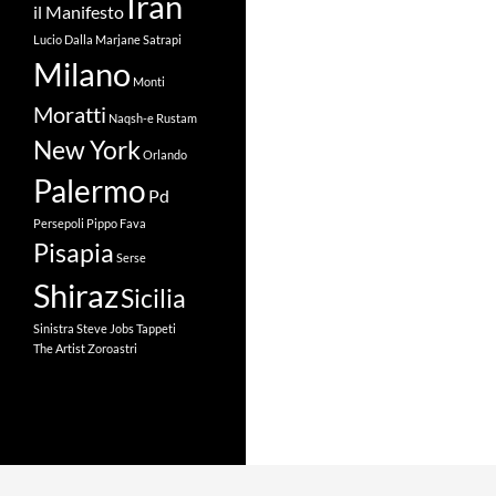
Iran
il Manifesto
Lucio Dalla
Marjane Satrapi
Milano
Monti
Moratti
Naqsh-e Rustam
New York
Orlando
Palermo
Pd
Persepoli
Pippo Fava
Pisapia
Serse
Shiraz
Sicilia
Sinistra
Steve Jobs
Tappeti
The Artist
Zoroastri