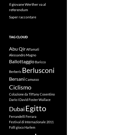
Il giovane Werther va al
referendum
Saper raccontare
TAG CLOUD
Abu Qir
Affamati
Alessandro Magno
Ballottaggio
Baricco
Berlusconi
Berberis
Bersani
Camusso
Ciclismo
Colazione da Tiffany
Cosentino
Dario I
David Foster Wallace
Egitto
Dubai
Ferrandelli
Ferrara
Festival di Internazionale 2011
Folli
gioco
Harlem