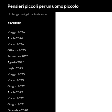
Cerca
Pensieri piccoli per un uomo piccolo
Vai
Un blog che è già carta straccia
al
ARCHIVIO
contenuto
Maggio 2026
Aprile 2026
Marzo 2026
Ottobre 2025
Settembre 2025
Agosto 2025
Luglio 2025
Maggio 2025
Marzo 2023
Giugno 2022
Aprile 2022
Marzo 2022
Giugno 2021
Dicembre 2020