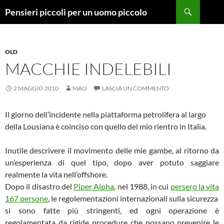
Vai
Cerca
Pensieri piccoli per un uomo piccolo
al
contenuto
OLD
MACCHIE INDELEBILI
2 MAGGIO 2010
MAO
LASCIA UN COMMENTO
Il giorno dell’incidente nella piattaforma petrolifera al largo
della Lousiana è coinciso con quello del mio rientro in Italia.
Inutile descrivere il movimento delle mie gambe, al ritorno da
un’esperienza di quel tipo, dopo aver potuto saggiare
realmente la vita nell’offshore.
Dopo il disastro del
Piper Alpha
, nel 1988, in cui
persero la vita
167 persone
, le regolementazioni internazionali sulla sicurezza
si sono fatte più stringenti, ed ogni operazione è
regolamentata da rigide procedure che possano prevenire le