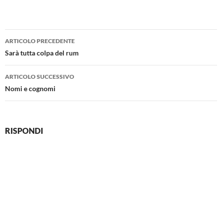
Navigazione
ARTICOLO PRECEDENTE
articolo
Sarà tutta colpa del rum
ARTICOLO SUCCESSIVO
Nomi e cognomi
RISPONDI