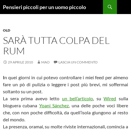
Vai
Cerca
Pensieri piccoli per un uomo piccolo
al
contenuto
OLD
SARÀ TUTTA COLPA DEL
RUM
29 APRILE 2010
MAO
LASCIA UN COMMENTO
I
n quei giorni in cui potevo controllare i miei feed per almeno
fare un pò di pulizia o leggere i post più brevi, mi soffermai
soltanto su un post.
La sera prima avevo letto
un bell’articolo
, su
Wired
sulla
bloguera cubana
Yoani Sánchez
, una delle poche voci libere
che, con non poche difficoltà, da quell’isola giungono al resto
del mondo.
La presenza, oramai, su molte riviste internazionali, comincia a