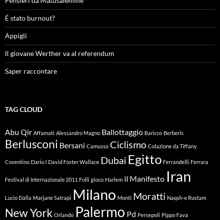
Pensieri da Matusalemme
É stato burnout?
Appigli
Il giovane Werther va al referendum
Saper raccontare
TAG CLOUD
Abu Qir
Ballottaggio
Affamati
Alessandro Magno
Baricco
Berberis
Berlusconi
Ciclismo
Bersani
Camusso
Colazione da Tiffany
Egitto
Dubai
Cosentino
Dario I
David Foster Wallace
Ferrandelli
Ferrara
Iran
il Manifesto
Festival di Internazionale 2011
Folli
gioco
Harlem
Milano
Moratti
Lucio Dalla
Marjane Satrapi
Monti
Naqsh-e Rustam
Palermo
New York
Pd
Orlando
Persepoli
Pippo Fava