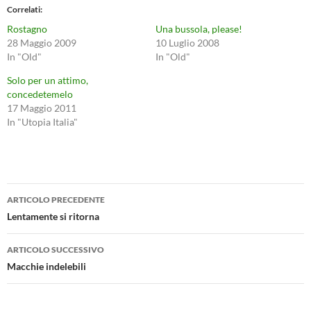
Correlati
Rostagno
Una bussola, please!
28 Maggio 2009
10 Luglio 2008
In "Old"
In "Old"
Solo per un attimo,
concedetemelo
17 Maggio 2011
In "Utopia Italia"
Navigazione
ARTICOLO PRECEDENTE
articolo
Lentamente si ritorna
ARTICOLO SUCCESSIVO
Macchie indelebili