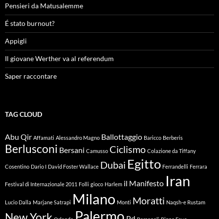
Pensieri da Matusalemme
É stato burnout?
Appigli
Il giovane Werther va al referendum
Saper raccontare
TAG CLOUD
Abu Qir
Ballottaggio
Affamati
Alessandro Magno
Baricco
Berberis
Berlusconi
Ciclismo
Bersani
Camusso
Colazione da Tiffany
Egitto
Dubai
Cosentino
Dario I
David Foster Wallace
Ferrandelli
Ferrara
Iran
il Manifesto
Festival di Internazionale 2011
Folli
gioco
Harlem
Milano
Moratti
Lucio Dalla
Marjane Satrapi
Monti
Naqsh-e Rustam
Palermo
New York
Pd