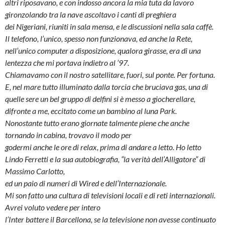
altri riposavano, e con indosso
ancora la mia tuta da lavoro
gironzolando tra la nave ascoltavo i canti di preghiera
dei Nigeriani, riuniti in sala mensa, e le discussioni nella sala caffè.
Il telefono, l’unico, spesso non funzionava, ed anche la Rete,
nell’unico computer a disposizione, qualora girasse, era di una
lentezza che
mi portava indietro al ’97.
Chiamavamo con il nostro satellitare, fuori, sul ponte. Per fortuna.
E, nel mare tutto illuminato dalla torcia che bruciava gas, una di
quelle sere un bel gruppo di delfini si è messo a giocherellare,
difronte a me, eccitato come un bambino al luna Park.
Nonostante tutto erano giornate talmente piene che anche
tornando in cabina, trovavo il modo per
godermi anche le ore di relax, prima di andare a letto.
Ho letto
Lindo Ferretti e la sua autobiografia, “la verità dell’Alligatore” di
Massimo Carlotto,
ed un paio di numeri di Wired e dell’Internazionale.
Mi son fatto una cultura di televisioni locali e di reti internazionali.
Avrei voluto vedere per intero
l’Inter battere il Barcellona, se la televisione non avesse continuato