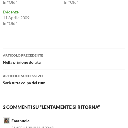
In "Old"
In "Old"
Evidenze
11 Aprile 2009
In "Old"
Navigazione
ARTICOLO PRECEDENTE
articolo
Nella prigione dorata
ARTICOLO SUCCESSIVO
Sarà tutta colpa del rum
2 COMMENTI SU “LENTAMENTE SI RITORNA”
Emanuele
26 APRILE 2010 ALLE 22:43