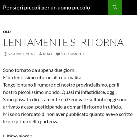
Vai
Cerca
Pensieri piccoli per un uomo piccolo
al
contenuto
OLD
LENTAMENTE SI RITORNA
26 APRILE 2010
MAO
2 COMMENTI
Sono tornato da appena due giorni.
E’ un lentissimo ritorno alla normalità.
Tengo lontano il rumore del nostro provincialismo, per il
nostro piccolissimo mondo. Quasi mi infastidisce, oggi.
Sono passato direttamente da Genova, e soltanto oggi sono
arrivato a casa, posticipando a domani il ritorno in ufficio.
Mi sono ricordato di non aver pubblicato quanto avevo scritto
le ore prima della partenza.
Ultimo giorno.