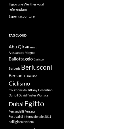
Il giovane Werther va al
referendum
Saper raccontare
TAG CLOUD
Abu Qir
Affamati
Alessandro Magno
Ballottaggio
Baricco
Berlusconi
Berberis
Bersani
Camusso
Ciclismo
Colazione da Tiffany
Cosentino
Dario I
David Foster Wallace
Egitto
Dubai
Ferrandelli
Ferrara
Festival di Internazionale 2011
Folli
gioco
Harlem