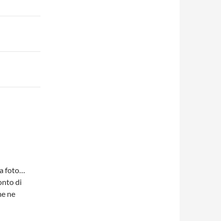
la foto…
onto di
me ne