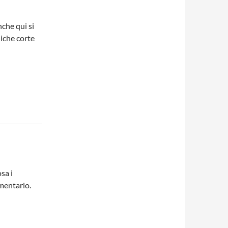
nche qui si
iche corte
sa i
mentarlo.