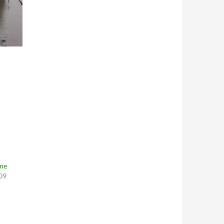
ine
09