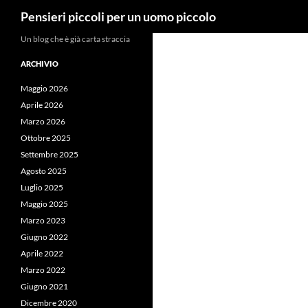
Cerca
Pensieri piccoli per un uomo piccolo
Vai
Un blog che è già carta straccia
al
ARCHIVIO
contenuto
Maggio 2026
Aprile 2026
Marzo 2026
Ottobre 2025
Settembre 2025
Agosto 2025
Luglio 2025
Maggio 2025
Marzo 2023
Giugno 2022
Aprile 2022
Marzo 2022
Giugno 2021
Dicembre 2020