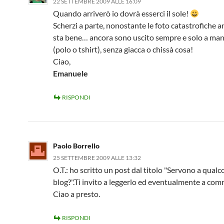
22 SETTEMBRE 2009 ALLE 16:09
Quando arriverò io dovrà esserci il sole!
Scherzi a parte, nonostante le foto catastrofiche a
sta bene… ancora sono uscito sempre e solo a man
(polo o tshirt), senza giacca o chissà cosa!
Ciao,
Emanuele
RISPONDI
Paolo Borrello
25 SETTEMBRE 2009 ALLE 13:32
O.T.: ho scritto un post dal titolo "Servono a qualco
blog?".Ti invito a leggerlo ed eventualmente a com
Ciao a presto.
RISPONDI