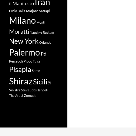
Iran
il Manifesto
Lucio Dalla
Marjane Satrapi
Milano
Monti
Moratti
Naqsh-e Rustam
New York
Orlando
Palermo
Pd
Persepoli
Pippo Fava
Pisapia
Serse
Shiraz
Sicilia
Sinistra
Steve Jobs
Tappeti
The Artist
Zoroastri