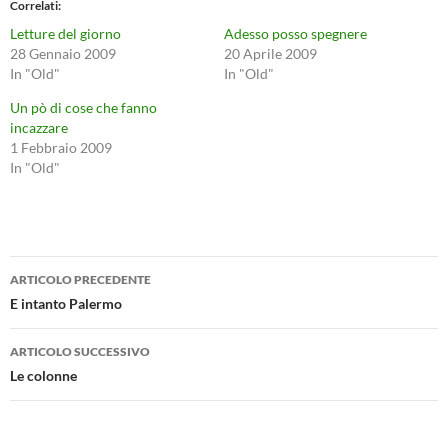
Correlati
Letture del giorno
Adesso posso spegnere
28 Gennaio 2009
20 Aprile 2009
In "Old"
In "Old"
Un pò di cose che fanno
incazzare
1 Febbraio 2009
In "Old"
Navigazione
ARTICOLO PRECEDENTE
articolo
E intanto Palermo
ARTICOLO SUCCESSIVO
Le colonne