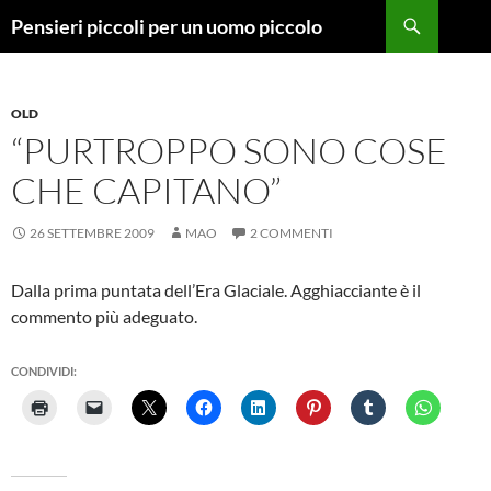
Vai
Cerca
Pensieri piccoli per un uomo piccolo
al
contenuto
OLD
“PURTROPPO SONO COSE
CHE CAPITANO”
26 SETTEMBRE 2009
MAO
2 COMMENTI
Dalla prima puntata dell’Era Glaciale. Agghiacciante è il
commento più adeguato.
CONDIVIDI: