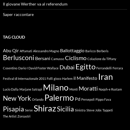
Il giovane Werther va al referendum
Saper raccontare
TAG CLOUD
Abu Qir
Ballottaggio
Affamati
Alessandro Magno
Baricco
Berberis
Berlusconi
Ciclismo
Bersani
Camusso
Colazione da Tiffany
Egitto
Dubai
Cosentino
Dario I
David Foster Wallace
Ferrandelli
Ferrara
Iran
il Manifesto
Festival di Internazionale 2011
Folli
gioco
Harlem
Milano
Moratti
Lucio Dalla
Marjane Satrapi
Monti
Naqsh-e Rustam
Palermo
New York
Pd
Orlando
Persepoli
Pippo Fava
Shiraz
Pisapia
Sicilia
Serse
Sinistra
Steve Jobs
Tappeti
The Artist
Zoroastri