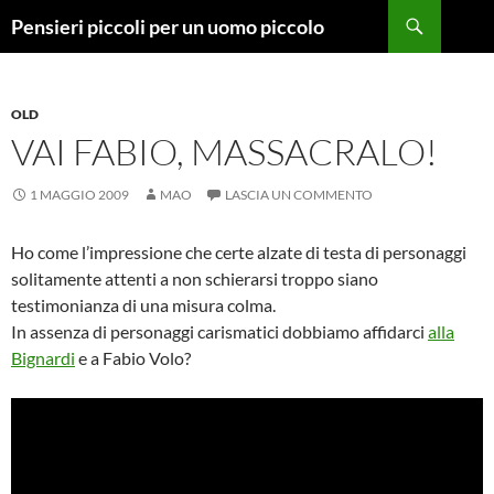
Vai
Cerca
Pensieri piccoli per un uomo piccolo
al
contenuto
OLD
VAI FABIO, MASSACRALO!
1 MAGGIO 2009
MAO
LASCIA UN COMMENTO
Ho come l’impressione che certe alzate di testa di personaggi
solitamente attenti a non schierarsi troppo siano
testimonianza di una misura colma.
In assenza di personaggi carismatici dobbiamo affidarci
alla
Bignardi
e a Fabio Volo?