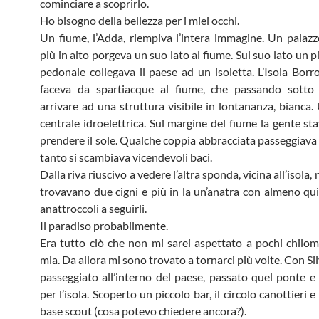
cominciare a scoprirlo.
Ho bisogno della bellezza per i miei occhi.
Un fiume, l’Adda, riempiva l’intera immagine. Un palaz
più in alto porgeva un suo lato al fiume. Sul suo lato un 
pedonale collegava il paese ad un isoletta. L’Isola Borro
faceva da spartiacque al fiume, che passando sotto
arrivare ad una struttura visibile in lontananza, bianca.
centrale idroelettrica. Sul margine del fiume la gente st
prendere il sole. Qualche coppia abbracciata passeggiava 
tanto si scambiava vicendevoli baci.
Dalla riva riuscivo a vedere l’altra sponda, vicina all’isola, 
trovavano due cigni e più in la un’anatra con almeno quin
anattroccoli a seguirli.
Il paradiso probabilmente.
Era tutto ciò che non mi sarei aspettato a pochi chilom
mia. Da allora mi sono trovato a tornarci più volte. Con S
passeggiato all’interno del paese, passato quel ponte e
per l’isola. Scoperto un piccolo bar, il circolo canottieri 
base scout (cosa potevo chiedere ancora?).