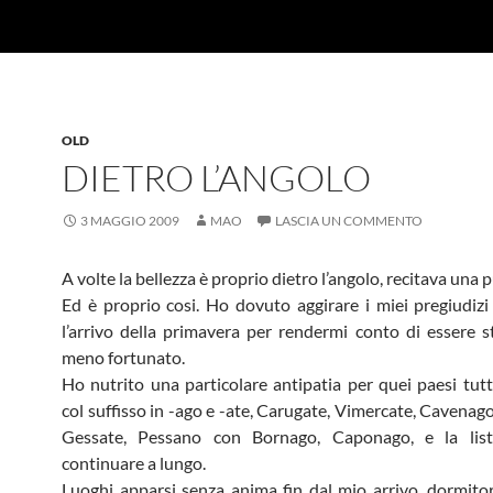
OLD
DIETRO L’ANGOLO
3 MAGGIO 2009
MAO
LASCIA UN COMMENTO
A volte la bellezza è proprio dietro l’angolo, recitava una p
Ed è proprio cosi. Ho dovuto aggirare i miei pregiudizi
l’arrivo della primavera per rendermi conto di essere 
meno fortunato.
Ho nutrito una particolare antipatia per quei paesi tutt
col suffisso in -ago e -ate, Carugate, Vimercate, Cavenag
Gessate, Pessano con Bornago, Caponago, e la lis
continuare a lungo.
Luoghi apparsi senza anima fin dal mio arrivo, dormitor