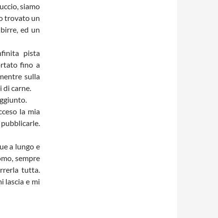
uccio, siamo
mo trovato un
birre, ed un
inita pista
ortato fino a
mentre sulla
 di carne.
aggiunto.
cceso la mia
pubblicarle.
gue a lungo e
Como, sempre
rerla tutta.
i lascia e mi