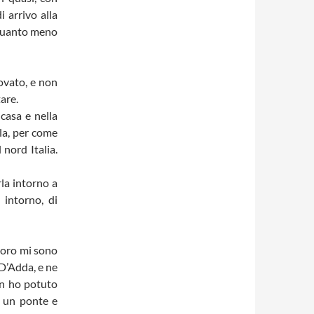
i arrivo alla
 quanto meno
ovato, e non
tare.
 casa e nella
la, per come
 nord Italia.
la intorno a
 intorno, di
avoro mi sono
D’Adda, e ne
on ho potuto
o un ponte e