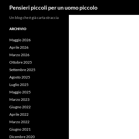
Cerca
Pensieri piccoli per un uomo piccolo
Vai
Un blog che è già carta straccia
al
ARCHIVIO
contenuto
Maggio 2026
Aprile 2026
Marzo 2026
Ottobre 2025
Settembre 2025
Agosto 2025
Luglio 2025
Maggio 2025
Marzo 2023
Giugno 2022
Aprile 2022
Marzo 2022
Giugno 2021
Dicembre 2020