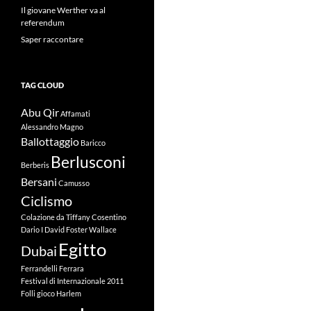
Il giovane Werther va al
referendum
Saper raccontare
TAG CLOUD
Abu Qir
Affamati
Alessandro Magno
Ballottaggio
Baricco
Berlusconi
Berberis
Bersani
Camusso
Ciclismo
Colazione da Tiffany
Cosentino
Dario I
David Foster Wallace
Egitto
Dubai
Ferrandelli
Ferrara
Festival di Internazionale 2011
Folli
gioco
Harlem