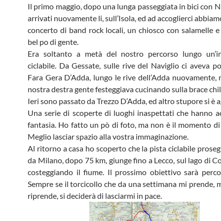
Il primo maggio, dopo una lunga passeggiata in bici con N
arrivati nuovamente li, sull’Isola, ed ad accoglierci abbia
concerto di band rock locali, un chiosco con salamelle e 
bel po di gente.
Era soltanto a metà del nostro percorso lungo un’inf
ciclabile. Da Gessate, sulle rive del Naviglio ci aveva p
Fara Gera D’Adda, lungo le rive dell’Adda nuovamente, 
nostra destra gente festeggiava cucinando sulla brace chili
Ieri sono passato da Trezzo D’Adda, ed altro stupore si è 
Una serie di scoperte di luoghi inaspettati che hanno a
fantasia. Ho fatto un pò di foto, ma non è il momento di 
Meglio lasciar spazio alla vostra immaginazione.
Al ritorno a casa ho scoperto che la pista ciclabile prose
da Milano, dopo 75 km, giunge fino a Lecco, sul lago di 
costeggiando il fiume. Il prossimo obiettivo sarà percor
Sempre se il torcicollo che da una settimana mi prende, m
riprende, si deciderà di lasciarmi in pace.