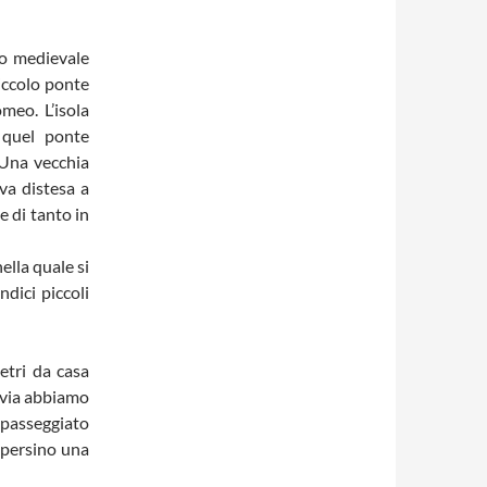
zo medievale
piccolo ponte
meo. L’isola
 quel ponte
 Una vecchia
ava distesa a
e di tanto in
nella quale si
dici piccoli
etri da casa
ilvia abbiamo
 passeggiato
e persino una