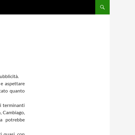
ubblicità.
 e aspettare
stato quanto
i terminanti
o, Cambiago,
ta potrebbe
i quasi, con