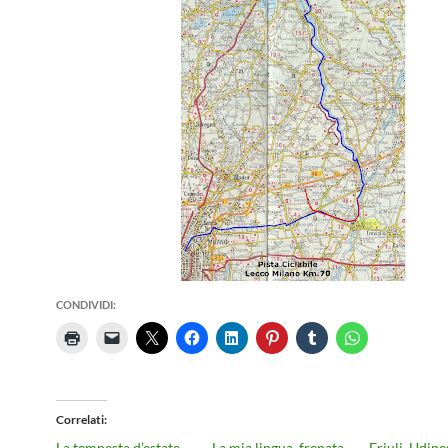
CONDIVIDI:
Correlati
La tempesta d’estate
La mia lingua, frenata
Friuli, Udine