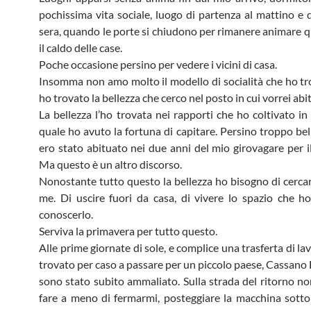
pochissima vita sociale, luogo di partenza al mattino e d
sera, quando le porte si chiudono per rimanere animare
il caldo delle case.
Poche occasione persino per vedere i vicini di casa.
Insomma non amo molto il modello di socialità che ho tr
ho trovato la bellezza che cerco nel posto in cui vorrei abi
La bellezza l’ho trovata nei rapporti che ho coltivato in
quale ho avuto la fortuna di capitare. Persino troppo bel
ero stato abituato nei due anni del mio girovagare per il
Ma questo è un altro discorso.
Nonostante tutto questo la bellezza ho bisogno di cercar
me. Di uscire fuori da casa, di vivere lo spazio che ho
conoscerlo.
Serviva la primavera per tutto questo.
Alle prime giornate di sole, e complice una trasferta di l
trovato per caso a passare per un piccolo paese, Cassano 
sono stato subito ammaliato. Sulla strada del ritorno n
fare a meno di fermarmi, posteggiare la macchina sott