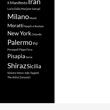
Iran
il Manifesto
Lucio Dalla
Marjane Satrapi
Milano
Monti
Moratti
Naqsh-e Rustam
New York
Orlando
Palermo
Pd
Persepoli
Pippo Fava
Pisapia
Serse
Shiraz
Sicilia
Sinistra
Steve Jobs
Tappeti
The Artist
Zoroastri