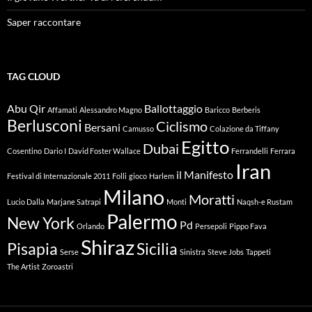
Saper raccontare
TAG CLOUD
Abu Qir
Ballottaggio
Affamati
Alessandro Magno
Baricco
Berberis
Berlusconi
Ciclismo
Bersani
Camusso
Colazione da Tiffany
Egitto
Dubai
Cosentino
Dario I
David Foster Wallace
Ferrandelli
Ferrara
Iran
il Manifesto
Festival di Internazionale 2011
Folli
gioco
Harlem
Milano
Moratti
Lucio Dalla
Marjane Satrapi
Monti
Naqsh-e Rustam
Palermo
New York
Pd
Orlando
Persepoli
Pippo Fava
Shiraz
Pisapia
Sicilia
Serse
Sinistra
Steve Jobs
Tappeti
The Artist
Zoroastri