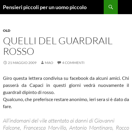
Vai
Cerca
Pensieri piccoli per un uomo piccolo
al
contenuto
OLD
QUELLI DEL GUARDRAIL
ROSSO
21 MAGGIO 2009
MAO
4 COMMENTI
Giro questa lettera condivisa su facebook da alcuni amici. Chi
passerà da Capaci in questi giorni vedrà nuovamente il
guardrail dipinto di rosso.
Qualcuno, che preferisce restare anonimo, ieri sera si è dato da
fare.
All’indomani del vile attentato ai danni di Giovanni
Falcone, Francesca Morvillo, Antonio Montinaro, Rocco