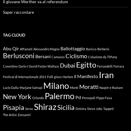
Il giovane Werther va al referendum
Saper raccontare
TAG CLOUD
Abu Qir
Ballottaggio
Affamati
Alessandro Magno
Baricco
Berberis
Berlusconi
Ciclismo
Bersani
Camusso
Colazione da Tiffany
Egitto
Dubai
Cosentino
Dario I
David Foster Wallace
Ferrandelli
Ferrara
Iran
il Manifesto
Festival di Internazionale 2011
Folli
gioco
Harlem
Milano
Moratti
Lucio Dalla
Marjane Satrapi
Monti
Naqsh-e Rustam
Palermo
New York
Pd
Orlando
Persepoli
Pippo Fava
Shiraz
Pisapia
Sicilia
Serse
Sinistra
Steve Jobs
Tappeti
The Artist
Zoroastri