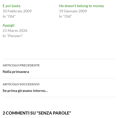
E poi basta
He doesn’t belong to money
10 Febbraio 2009
19 Gennaio 2009
In "Old"
In "Old"
Appigli
21 Marzo 2026
In "Pensieri"
Navigazione
ARTICOLO PRECEDENTE
articolo
Nella primavera
ARTICOLO SUCCESSIVO
Se prima giravano intorno…
2 COMMENTI SU “SENZA PAROLE”