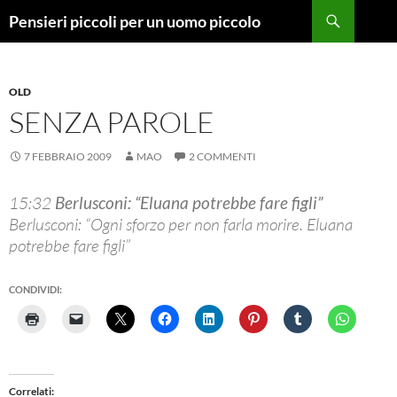
Vai
Cerca
Pensieri piccoli per un uomo piccolo
al
contenuto
OLD
SENZA PAROLE
7 FEBBRAIO 2009
MAO
2 COMMENTI
15:32
Berlusconi: “Eluana potrebbe fare figli”
Berlusconi: “Ogni sforzo per non farla morire. Eluana
potrebbe fare figli”
CONDIVIDI:
Correlati