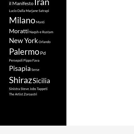
Iran
il Manifesto
Lucio Dalla
Marjane Satrapi
Milano
Monti
Moratti
Naqsh-e Rustam
New York
Orlando
Palermo
Pd
Persepoli
Pippo Fava
Pisapia
Serse
Shiraz
Sicilia
Sinistra
Steve Jobs
Tappeti
The Artist
Zoroastri