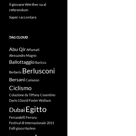
Il giovane Werther va al
referendum
Saper raccontare
TAG CLOUD
Abu Qir
Affamati
Alessandro Magno
Ballottaggio
Baricco
Berlusconi
Berberis
Bersani
Camusso
Ciclismo
Colazione da Tiffany
Cosentino
Dario I
David Foster Wallace
Egitto
Dubai
Ferrandelli
Ferrara
Festival di Internazionale 2011
Folli
gioco
Harlem