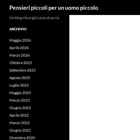
Cerca
Pensieri piccoli per un uomo piccolo
Vai
Un blog che è già carta straccia
al
ARCHIVIO
contenuto
Maggio 2026
Aprile 2026
Marzo 2026
Ottobre 2025
Settembre 2025
Agosto 2025
Luglio 2025
Maggio 2025
Marzo 2023
Giugno 2022
Aprile 2022
Marzo 2022
Giugno 2021
Dicembre 2020