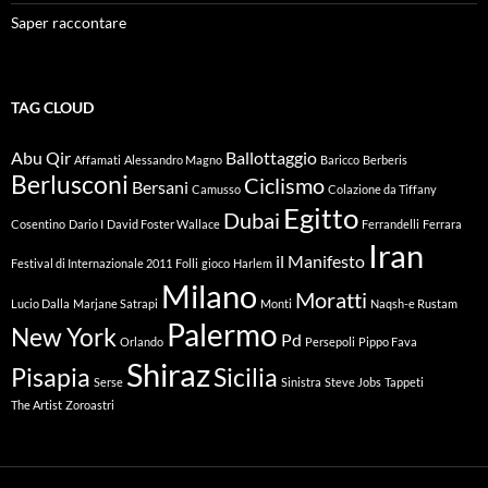
Saper raccontare
TAG CLOUD
Abu Qir
Ballottaggio
Affamati
Alessandro Magno
Baricco
Berberis
Berlusconi
Ciclismo
Bersani
Camusso
Colazione da Tiffany
Egitto
Dubai
Cosentino
Dario I
David Foster Wallace
Ferrandelli
Ferrara
Iran
il Manifesto
Festival di Internazionale 2011
Folli
gioco
Harlem
Milano
Moratti
Lucio Dalla
Marjane Satrapi
Monti
Naqsh-e Rustam
Palermo
New York
Pd
Orlando
Persepoli
Pippo Fava
Shiraz
Pisapia
Sicilia
Serse
Sinistra
Steve Jobs
Tappeti
The Artist
Zoroastri