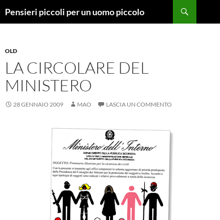
Vai
Cerca
Pensieri piccoli per un uomo piccolo
al
contenuto
OLD
LA CIRCOLARE DEL
MINISTERO
28 GENNAIO 2009
MAO
LASCIA UN COMMENTO