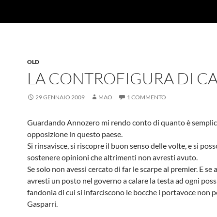
OLD
LA CONTROFIGURA DI CA
29 GENNAIO 2009
MAO
1 COMMENTO
Guardando Annozero mi rendo conto di quanto è semplic
opposizione in questo paese.
Si rinsavisce, si riscopre il buon senso delle volte, e si pos
sostenere opinioni che altrimenti non avresti avuto.
Se solo non avessi cercato di far le scarpe al premier. E se
avresti un posto nel governo a calare la testa ad ogni poss
fandonia di cui si infarciscono le bocche i portavoce non p
Gasparri.