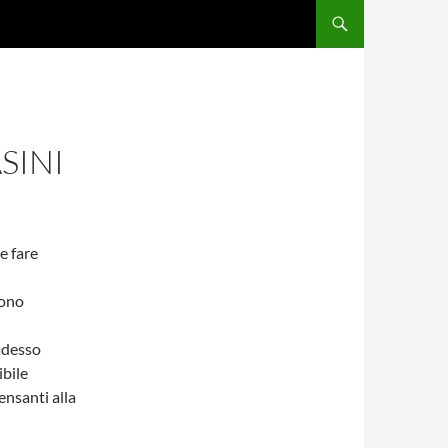
SINI
e fare
sono
 adesso
ibile
ensanti alla