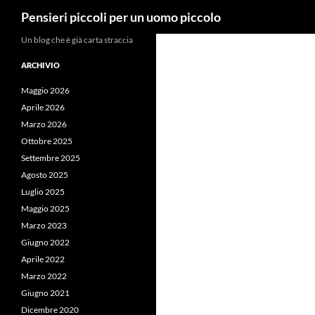
Cerca
Pensieri piccoli per un uomo piccolo
Vai
Un blog che è già carta straccia
al
ARCHIVIO
contenuto
Maggio 2026
Aprile 2026
Marzo 2026
Ottobre 2025
Settembre 2025
Agosto 2025
Luglio 2025
Maggio 2025
Marzo 2023
Giugno 2022
Aprile 2022
Marzo 2022
Giugno 2021
Dicembre 2020