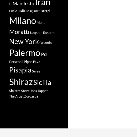
Iran
il Manifesto
Lucio Dalla
Marjane Satrapi
Milano
Monti
Moratti
Naqsh-e Rustam
New York
Orlando
Palermo
Pd
Persepoli
Pippo Fava
Pisapia
Serse
Shiraz
Sicilia
Sinistra
Steve Jobs
Tappeti
The Artist
Zoroastri