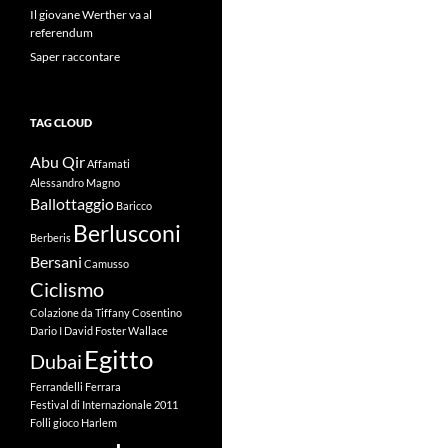
Il giovane Werther va al
referendum
Saper raccontare
TAG CLOUD
Abu Qir
Affamati
Alessandro Magno
Ballottaggio
Baricco
Berlusconi
Berberis
Bersani
Camusso
Ciclismo
Colazione da Tiffany
Cosentino
Dario I
David Foster Wallace
Egitto
Dubai
Ferrandelli
Ferrara
Festival di Internazionale 2011
Folli
gioco
Harlem