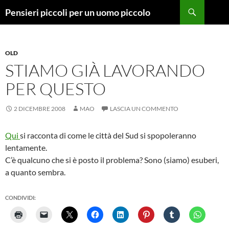
Vai
Cerca
Pensieri piccoli per un uomo piccolo
al
contenuto
OLD
STIAMO GIÀ LAVORANDO
PER QUESTO
2 DICEMBRE 2008
MAO
LASCIA UN COMMENTO
Qui
si racconta di come le città del Sud si spopoleranno
lentamente.
C’è qualcuno che si è posto il problema? Sono (siamo) esuberi,
a quanto sembra.
CONDIVIDI: