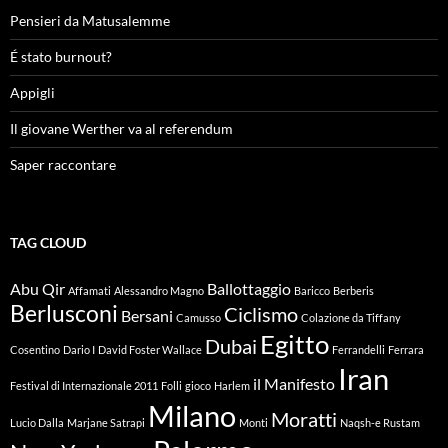
Pensieri da Matusalemme
É stato burnout?
Appigli
Il giovane Werther va al referendum
Saper raccontare
TAG CLOUD
Abu Qir
Ballottaggio
Affamati
Alessandro Magno
Baricco
Berberis
Berlusconi
Ciclismo
Bersani
Camusso
Colazione da Tiffany
Egitto
Dubai
Cosentino
Dario I
David Foster Wallace
Ferrandelli
Ferrara
Iran
il Manifesto
Festival di Internazionale 2011
Folli
gioco
Harlem
Milano
Moratti
Lucio Dalla
Marjane Satrapi
Monti
Naqsh-e Rustam