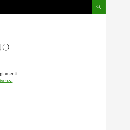
NO
ggiamenti.
ivenza
.