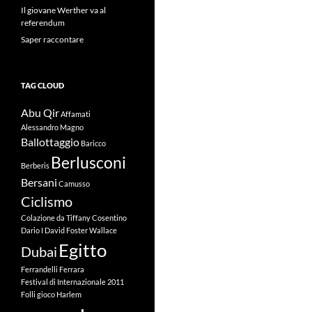
Il giovane Werther va al
referendum
Saper raccontare
TAG CLOUD
Abu Qir
Affamati
Alessandro Magno
Ballottaggio
Baricco
Berlusconi
Berberis
Bersani
Camusso
Ciclismo
Colazione da Tiffany
Cosentino
Dario I
David Foster Wallace
Egitto
Dubai
Ferrandelli
Ferrara
Festival di Internazionale 2011
Folli
gioco
Harlem