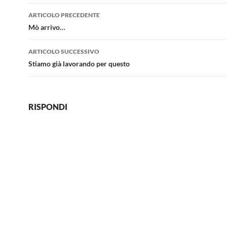
Navigazione
ARTICOLO PRECEDENTE
articolo
Mò arrivo…
ARTICOLO SUCCESSIVO
Stiamo già lavorando per questo
RISPONDI