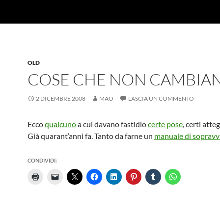
OLD
COSE CHE NON CAMBIA
2 DICEMBRE 2008
MAO
LASCIA UN COMMENTO
Ecco
qualcuno
a cui davano fastidio
certe pose
, certi atte
Già quarant’anni fa. Tanto da farne un
manuale di sopravv
CONDIVIDI: