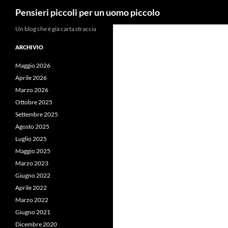
Cerca
Pensieri piccoli per un uomo piccolo
Vai
Un blog che è già carta straccia
al
ARCHIVIO
contenuto
Maggio 2026
Aprile 2026
Marzo 2026
Ottobre 2025
Settembre 2025
Agosto 2025
Luglio 2025
Maggio 2025
Marzo 2023
Giugno 2022
Aprile 2022
Marzo 2022
Giugno 2021
Dicembre 2020