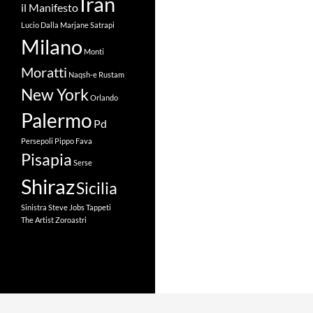
Iran
il Manifesto
Lucio Dalla
Marjane Satrapi
Milano
Monti
Moratti
Naqsh-e Rustam
New York
Orlando
Palermo
Pd
Persepoli
Pippo Fava
Pisapia
Serse
Shiraz
Sicilia
Sinistra
Steve Jobs
Tappeti
The Artist
Zoroastri