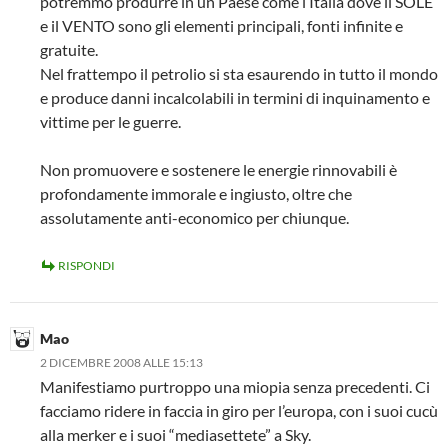
potremmo produrre in un Paese come l’Italia dove il SOLE
e il VENTO sono gli elementi principali, fonti infinite e
gratuite.
Nel frattempo il petrolio si sta esaurendo in tutto il mondo
e produce danni incalcolabili in termini di inquinamento e
vittime per le guerre.
Non promuovere e sostenere le energie rinnovabili è
profondamente immorale e ingiusto, oltre che
assolutamente anti-economico per chiunque.
RISPONDI
Mao
2 DICEMBRE 2008 ALLE 15:13
Manifestiamo purtroppo una miopia senza precedenti. Ci
facciamo ridere in faccia in giro per l’europa, con i suoi cucù
alla merker e i suoi “mediasettete” a Sky.