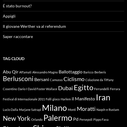
É stato burnout?
Appigli
Il giovane Werther va al referendum
Saper raccontare
TAG CLOUD
Abu Qir
Ballottaggio
Affamati
Alessandro Magno
Baricco
Berberis
Berlusconi
Ciclismo
Bersani
Camusso
Colazione da Tiffany
Egitto
Dubai
Cosentino
Dario I
David Foster Wallace
Ferrandelli
Ferrara
Iran
il Manifesto
Festival di Internazionale 2011
Folli
gioco
Harlem
Milano
Moratti
Lucio Dalla
Marjane Satrapi
Monti
Naqsh-e Rustam
Palermo
New York
Pd
Orlando
Persepoli
Pippo Fava