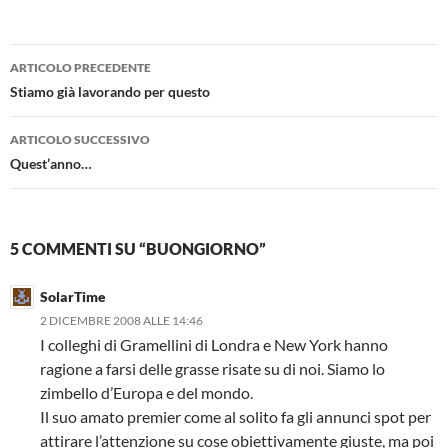
Navigazione
ARTICOLO PRECEDENTE
articolo
Stiamo già lavorando per questo
ARTICOLO SUCCESSIVO
Quest’anno…
5 COMMENTI SU “BUONGIORNO”
SolarTime
2 DICEMBRE 2008 ALLE 14:46
I colleghi di Gramellini di Londra e New York hanno
ragione a farsi delle grasse risate su di noi. Siamo lo
zimbello d’Europa e del mondo.
Il suo amato premier come al solito fa gli annunci spot per
attirare l’attenzione su cose obiettivamente giuste, ma poi