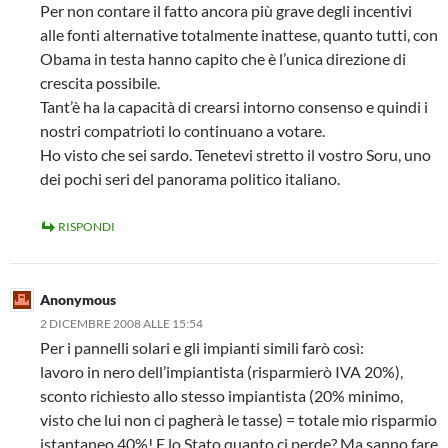
Per non contare il fatto ancora più grave degli incentivi
alle fonti alternative totalmente inattese, quanto tutti, con
Obama in testa hanno capito che è l’unica direzione di
crescita possibile.
Tant’è ha la capacità di crearsi intorno consenso e quindi i
nostri compatrioti lo continuano a votare.
Ho visto che sei sardo. Tenetevi stretto il vostro Soru, uno
dei pochi seri del panorama politico italiano.
RISPONDI
Anonymous
2 DICEMBRE 2008 ALLE 15:54
Per i pannelli solari e gli impianti simili farò così:
lavoro in nero dell’impiantista (risparmierò IVA 20%),
sconto richiesto allo stesso impiantista (20% minimo,
visto che lui non ci pagherà le tasse) = totale mio risparmio
istantaneo 40%! E lo Stato quanto ci perde? Ma sanno fare