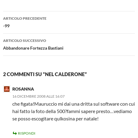
Navigazione
ARTICOLO PRECEDENTE
articolo
-99
ARTICOLO SUCCESSIVO
Abbandonare Fortezza Bastiani
2 COMMENTI SU “NEL CALDERONE”
ROSANNA
16 DICEMBRE 2008 ALLE 16:07
che figata!Mauruccio mi dai una dritta sul software con cui
hai fatto la foto della 500?fammi sapere presto…vediamo
se posso escogitare qulkosina per natale!
RISPONDI