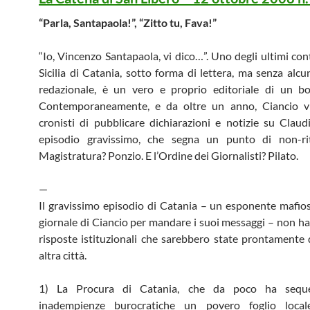
“Parla, Santapaola!”, “Zitto tu, Fava!”
“Io, Vincenzo Santapaola, vi dico…”. Uno degli ultimi con
Sicilia di Catania, sotto forma di lettera, ma senza alcu
redazionale, è un vero e proprio editoriale di un bo
Contemporaneamente, e da oltre un anno, Ciancio vi
cronisti di pubblicare dichiarazioni e notizie su Clau
episodio gravissimo, che segna un punto di non-ri
Magistratura? Ponzio. E l’Ordine dei Giornalisti? Pilato.
—
Il gravissimo episodio di Catania – un esponente mafios
giornale di Ciancio per mandare i suoi messaggi – non ha 
risposte istituzionali che sarebbero state prontamente 
altra città.
1) La Procura di Catania, che da poco ha seque
inadempienze burocratiche un povero foglio local