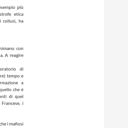
’esempio più
trofe etica
 collusi, ha
 animano con
a. A reagire
oratorio di
tre) tempo e
ormazione a
quello che è
onti di quel
 Francese, i
che i mafiosi