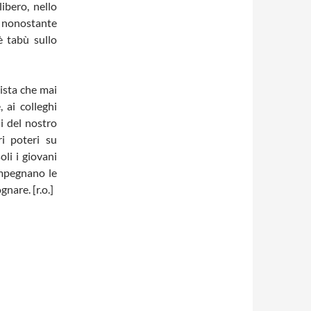
libero, nello
 nonostante
è tabù sullo
ista che mai
 ai colleghi
i del nostro
ri poteri su
li i giovani
impegnano le
nare. [r.o.]