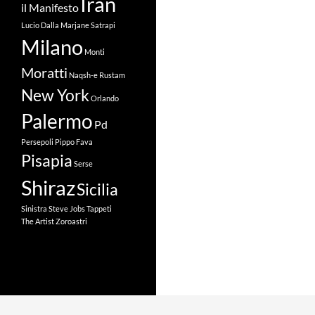
Iran
il Manifesto
Lucio Dalla
Marjane Satrapi
Milano
Monti
Moratti
Naqsh-e Rustam
New York
Orlando
Palermo
Pd
Persepoli
Pippo Fava
Pisapia
Serse
Shiraz
Sicilia
Sinistra
Steve Jobs
Tappeti
The Artist
Zoroastri