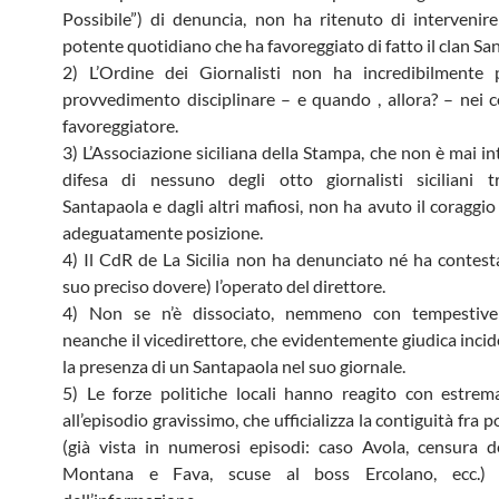
Possibile”) di denuncia, non ha ritenuto di intervenire
potente quotidiano che ha favoreggiato di fatto il clan Sa
2) L’Ordine dei Giornalisti non ha incredibilmente 
provvedimento disciplinare – e quando , allora? – nei c
favoreggiatore.
3) L’Associazione siciliana della Stampa, che non è mai i
difesa di nessuno degli otto giornalisti siciliani t
Santapaola e dagli altri mafiosi, non ha avuto il coraggi
adeguatamente posizione.
4) Il CdR de La Sicilia non ha denunciato né ha contest
suo preciso dovere) l’operato del direttore.
4) Non se n’è dissociato, nemmeno con tempestive 
neanche il vicedirettore, che evidentemente giudica incid
la presenza di un Santapaola nel suo giornale.
5) Le forze politiche locali hanno reagito con estrem
all’episodio gravissimo, che ufficializza la contiguità fra p
(già vista in numerosi episodi: caso Avola, censura d
Montana e Fava, scuse al boss Ercolano, ecc.)