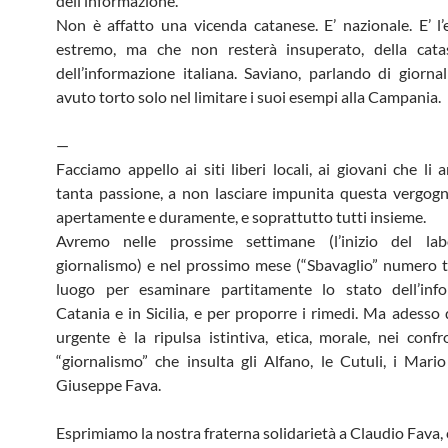
dell’informazione.
Non è affatto una vicenda catanese. E’ nazionale. E’ l
estremo, ma che non resterà insuperato, della catas
dell’informazione italiana. Saviano, parlando di giornali
avuto torto solo nel limitare i suoi esempi alla Campania.
—
Facciamo appello ai siti liberi locali, ai giovani che li
tanta passione, a non lasciare impunita questa vergogn
apertamente e duramente, e soprattutto tutti insieme.
Avremo nelle prossime settimane (l’inizio del lab
giornalismo) e nel prossimo mese (“Sbavaglio” numero 
luogo per esaminare partitamente lo stato dell’inf
Catania e in Sicilia, e per proporre i rimedi. Ma adesso 
urgente è la ripulsa istintiva, etica, morale, nei confr
“giornalismo” che insulta gli Alfano, le Cutuli, i Mario
Giuseppe Fava.
Esprimiamo la nostra fraterna solidarietà a Claudio Fava, 