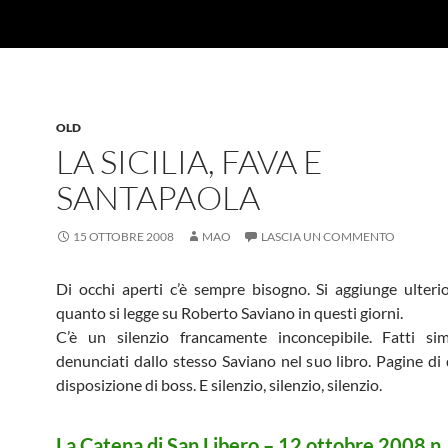
OLD
LA SICILIA, FAVA E
SANTAPAOLA
15 OTTOBRE 2008
MAO
LASCIA UN COMMENTO
Di occhi aperti c’è sempre bisogno. Si aggiunge ulteri
quanto si legge su Roberto Saviano in questi giorni.
C’è un silenzio francamente inconcepibile. Fatti sim
denunciati dallo stesso Saviano nel suo libro. Pagine di 
disposizione di boss. E silenzio, silenzio, silenzio.
La Catena di San Libero – 12 ottobre 2008 n