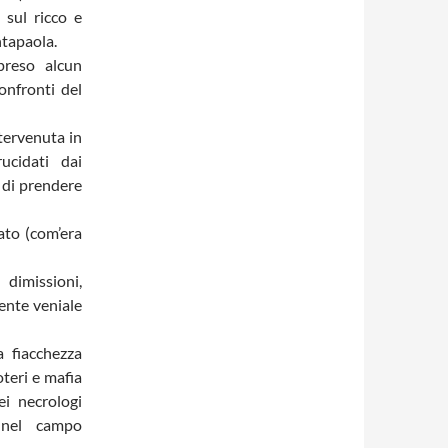
 sul ricco e
ntapaola.
preso alcun
onfronti del
ntervenuta in
rucidati dai
o di prendere
ato (com’era
dimissioni,
ente veniale
a fiacchezza
oteri e mafia
ei necrologi
 nel campo