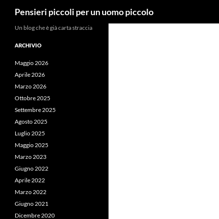
Cerca
Pensieri piccoli per un uomo piccolo
Vai
Un blog che è già carta straccia
al
ARCHIVIO
contenuto
Maggio 2026
Aprile 2026
Marzo 2026
Ottobre 2025
Settembre 2025
Agosto 2025
Luglio 2025
Maggio 2025
Marzo 2023
Giugno 2022
Aprile 2022
Marzo 2022
Giugno 2021
Dicembre 2020