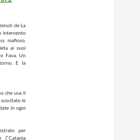
tenuti de La
n intervento
ss mafioso.
eta ai suoi
dio Fava. Un
torno. E la
o che usa il
suscitato le
date in ogni
strato per
e (“Catania