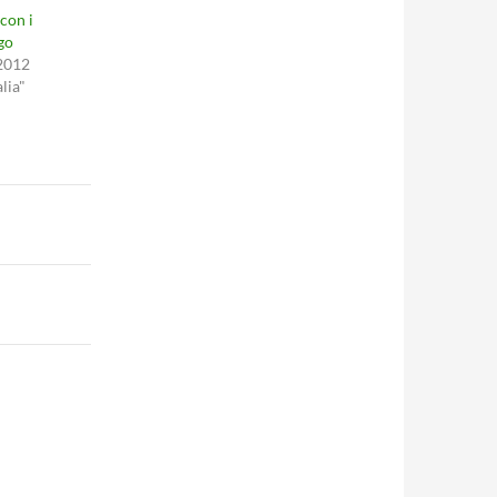
 con i
go
2012
alia"