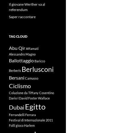
Il giovane Werther va al
referendum
Saper raccontare
TAG CLOUD
Abu Qir
Affamati
Alessandro Magno
Ballottaggio
Baricco
Berlusconi
Berberis
Bersani
Camusso
Ciclismo
Colazione da Tiffany
Cosentino
Dario I
David Foster Wallace
Egitto
Dubai
Ferrandelli
Ferrara
Festival di Internazionale 2011
Folli
gioco
Harlem