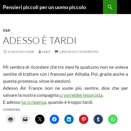
Vai
Cerca
Pensieri piccoli per un uomo piccolo
al
contenuto
OLD
ADESSO È TARDI
4 GIUGNO 2008
MAO
LASCIA UN COMMENTO
Mi sembra di ricordare che tre mesi fa qualcuno non ne voleva
sentire di trattare con i francesi per Alitalia. Poi, grazie anche a
questa promessa, vinse le elezioni.
Adesso Air France non ne vuole più sentire, dice che per
salvare la nostra compagnia
ci vorrebbe l’esorcista
.
E adesso
lui ci ripensa
, quando è troppo tardi.
CONDIVIDI: