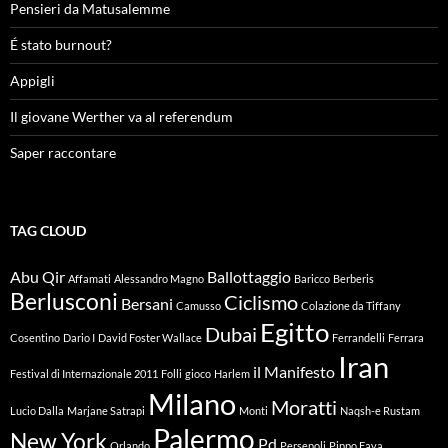
Pensieri da Matusalemme
É stato burnout?
Appigli
Il giovane Werther va al referendum
Saper raccontare
TAG CLOUD
Abu Qir
Ballottaggio
Affamati
Alessandro Magno
Baricco
Berberis
Berlusconi
Ciclismo
Bersani
Camusso
Colazione da Tiffany
Egitto
Dubai
Cosentino
Dario I
David Foster Wallace
Ferrandelli
Ferrara
Iran
il Manifesto
Festival di Internazionale 2011
Folli
gioco
Harlem
Milano
Moratti
Lucio Dalla
Marjane Satrapi
Monti
Naqsh-e Rustam
Palermo
New York
Pd
Orlando
Persepoli
Pippo Fava