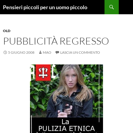
Vai
Cerca
Pensieri piccoli per un uomo piccolo
al
contenuto
OLD
PUBBLICITÀ REGRESSO
5 GIUGNO 2008
MAO
LASCIA UN COMMENTO