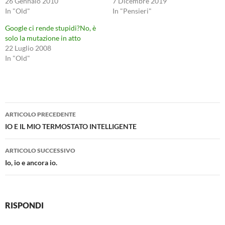
26 Gennaio 2010
7 Dicembre 2019
In "Old"
In "Pensieri"
Google ci rende stupidi?No, è
solo la mutazione in atto
22 Luglio 2008
In "Old"
Navigazione
ARTICOLO PRECEDENTE
articolo
IO E IL MIO TERMOSTATO INTELLIGENTE
ARTICOLO SUCCESSIVO
Io, io e ancora io.
RISPONDI