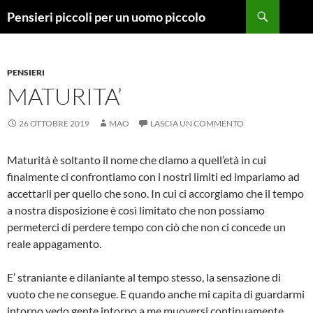
Vai
Cerca
Pensieri piccoli per un uomo piccolo
al
contenuto
PENSIERI
MATURITA’
26 OTTOBRE 2019
MAO
LASCIA UN COMMENTO
Maturità è soltanto il nome che diamo a quell’età in cui
finalmente ci confrontiamo con i nostri limiti ed impariamo ad
accettarli per quello che sono. In cui ci accorgiamo che il tempo
a nostra disposizione è così limitato che non possiamo
permeterci di perdere tempo con ciò che non ci concede un
reale appagamento.
E’ straniante e dilaniante al tempo stesso, la sensazione di
vuoto che ne consegue. E quando anche mi capita di guardarmi
intorno vedo gente intorno a me muoversi continuamente,