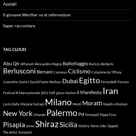
Appigli
Il giovane Werther va al referendum
Saper raccontare
TAG CLOUD
Abu Qir
Ballottaggio
Affamati
Alessandro Magno
Baricco
Berberis
Berlusconi
Ciclismo
Bersani
Camusso
Colazione da Tiffany
Egitto
Dubai
Cosentino
Dario I
David Foster Wallace
Ferrandelli
Ferrara
Iran
il Manifesto
Festival di Internazionale 2011
Folli
gioco
Harlem
Milano
Moratti
Lucio Dalla
Marjane Satrapi
Monti
Naqsh-e Rustam
Palermo
New York
Pd
Orlando
Persepoli
Pippo Fava
Shiraz
Pisapia
Sicilia
Serse
Sinistra
Steve Jobs
Tappeti
The Artist
Zoroastri