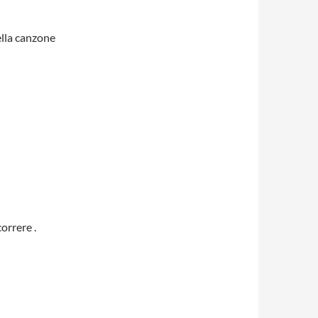
ella canzone
orrere .