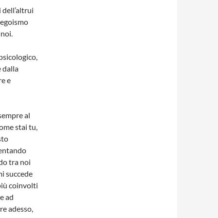
ell’altrui
o egoismo
noi.
 psicologico,
 dalla
re e
sempre al
ome stai tu,
sto
iventando
do tra noi
mi succede
iù coinvolti
e ad
tre adesso,