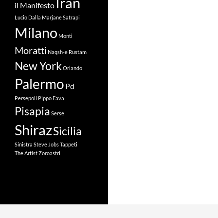
Iran
il Manifesto
Lucio Dalla
Marjane Satrapi
Milano
Monti
Moratti
Naqsh-e Rustam
New York
Orlando
Palermo
Pd
Persepoli
Pippo Fava
Pisapia
Serse
Shiraz
Sicilia
Sinistra
Steve Jobs
Tappeti
The Artist
Zoroastri