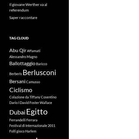
Il giovane Werther va al
referendum
Saper raccontare
TAG CLOUD
Abu Qir
Affamati
Alessandro Magno
Ballottaggio
Baricco
Berlusconi
Berberis
Bersani
Camusso
Ciclismo
Colazione da Tiffany
Cosentino
Dario I
David Foster Wallace
Egitto
Dubai
Ferrandelli
Ferrara
Festival di Internazionale 2011
Folli
gioco
Harlem