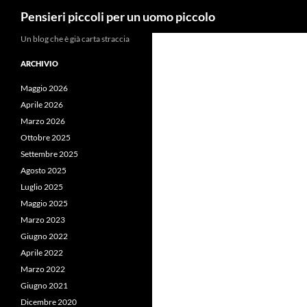
Cerca
Pensieri piccoli per un uomo piccolo
Vai
Un blog che è già carta straccia
al
ARCHIVIO
contenuto
Maggio 2026
Aprile 2026
Marzo 2026
Ottobre 2025
Settembre 2025
Agosto 2025
Luglio 2025
Maggio 2025
Marzo 2023
Giugno 2022
Aprile 2022
Marzo 2022
Giugno 2021
Dicembre 2020