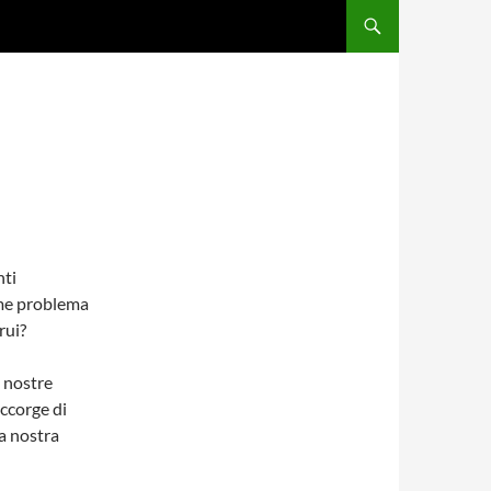
nti
rme problema
rui?
 nostre
accorge di
na nostra