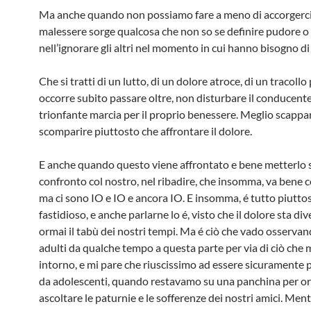
Ma anche quando non possiamo fare a meno di accorgerci d
malessere sorge qualcosa che non so se definire pudore 
nell’ignorare gli altri nel momento in cui hanno bisogno di 
Che si tratti di un lutto, di un dolore atroce, di un tracollo
occorre subito passare oltre, non disturbare il conducente
trionfante marcia per il proprio benessere. Meglio scappa
scomparire piuttosto che affrontare il dolore.
E anche quando questo viene affrontato e bene metterlo 
confronto col nostro, nel ribadire, che insomma, va bene c
ma ci sono IO e IO e ancora IO. E insomma, é tutto piutto
fastidioso, e anche parlarne lo é, visto che il dolore sta d
ormai il tabù dei nostri tempi. Ma é ciò che vado osservan
adulti da qualche tempo a questa parte per via di ciò che 
intorno, e mi pare che riuscissimo ad essere sicuramente p
da adolescenti, quando restavamo su una panchina per or
ascoltare le paturnie e le sofferenze dei nostri amici. Men