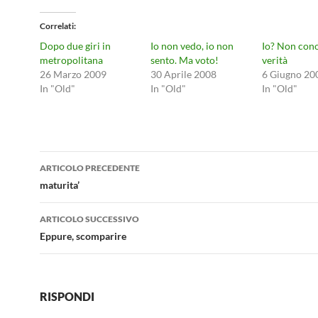
Correlati
Dopo due giri in
Io non vedo, io non
Io? Non con
metropolitana
sento. Ma voto!
verità
26 Marzo 2009
30 Aprile 2008
6 Giugno 20
In "Old"
In "Old"
In "Old"
Navigazione
ARTICOLO PRECEDENTE
articolo
maturita’
ARTICOLO SUCCESSIVO
Eppure, scomparire
RISPONDI