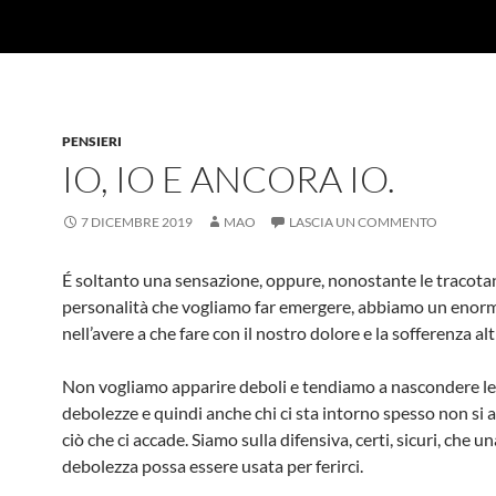
PENSIERI
IO, IO E ANCORA IO.
7 DICEMBRE 2019
MAO
LASCIA UN COMMENTO
É soltanto una sensazione, oppure, nonostante le tracota
personalità che vogliamo far emergere, abbiamo un eno
nell’avere a che fare con il nostro dolore e la sofferenza alt
Non vogliamo apparire deboli e tendiamo a nascondere le
debolezze e quindi anche chi ci sta intorno spesso non si 
ciò che ci accade. Siamo sulla difensiva, certi, sicuri, che u
debolezza possa essere usata per ferirci.