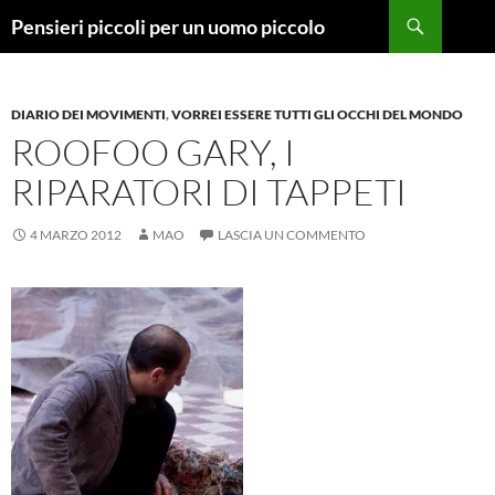
Vai
Cerca
Pensieri piccoli per un uomo piccolo
al
contenuto
DIARIO DEI MOVIMENTI
,
VORREI ESSERE TUTTI GLI OCCHI DEL MONDO
ROOFOO GARY, I
RIPARATORI DI TAPPETI
4 MARZO 2012
MAO
LASCIA UN COMMENTO