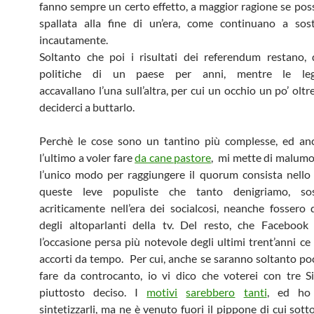
fanno sempre un certo effetto, a maggior ragione se pos
spallata alla fine di un’era, come continuano a sost
incautamente.
Soltanto che poi i risultati dei referendum restano,
politiche di un paese per anni, mentre le legi
accavallano l’una sull’altra, per cui un occhio un po’ ol
deciderci a buttarlo.
Perchè le cose sono un tantino più complesse, ed anc
l’ultimo a voler fare
da cane pastore
, mi mette di malumor
l’unico modo per raggiungere il quorum consista nello
queste leve populiste che tanto denigriamo, sos
acriticamente nell’era dei socialcosi, neanche fossero d
degli altoparlanti della tv. Del resto, che Facebook
l’occasione persa più notevole degli ultimi trent’anni c
accorti da tempo. Per cui, anche se saranno soltanto poc
fare da controcanto, io vi dico che voterei con tre 
piuttosto deciso. I
motivi
sarebbero
tanti
, ed ho
sintetizzarli, ma ne è venuto fuori il pippone di cui sotto