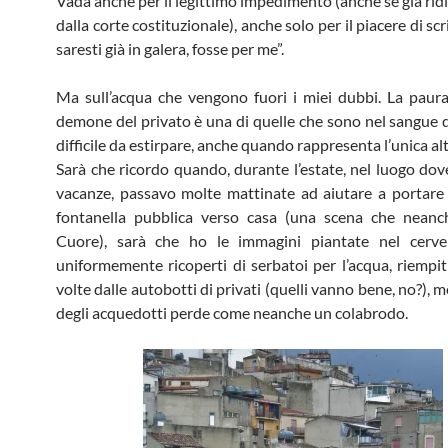
Vada anche per il legittimo impedimento (anche se già ri
dalla corte costituzionale), anche solo per il piacere di scri
saresti già in galera, fosse per me”.
Ma sull’acqua che vengono fuori i miei dubbi. La paur
demone del privato è una di quelle che sono nel sangue de
difficile da estirpare, anche quando rappresenta l’unica al
Sarà che ricordo quando, durante l’estate, nel luogo dov
vacanze, passavo molte mattinate ad aiutare a portare 
fontanella pubblica verso casa (una scena che neanch
Cuore), sarà che ho le immagini piantate nel cervel
uniformemente ricoperti di serbatoi per l’acqua, riempiti
volte dalle autobotti di privati (quelli vanno bene, no?), m
degli acquedotti perde come neanche un colabrodo.