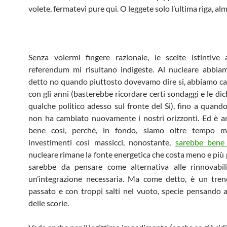
volete, fermatevi pure qui. O leggete solo l’ultima riga, al
Senza volermi fingere razionale, le scelte istintive 
referendum mi risultano indigeste. Al nucleare abbiam
detto no quando piuttosto dovevamo dire si, abbiamo c
con gli anni (basterebbe ricordare certi sondaggi e le dic
qualche politico adesso sul fronte del Si), fino a quan
non ha cambiato nuovamente i nostri orizzonti. Ed è 
bene così, perché, in fondo, siamo oltre tempo 
investimenti così massicci, nonostante,
sarebbe bene 
nucleare rimane la fonte energetica che costa meno e più 
sarebbe da pensare come alternativa alle rinnovabi
un’integrazione necessaria. Ma come detto, è un tren
passato e con troppi salti nel vuoto, specie pensando a
delle scorie.