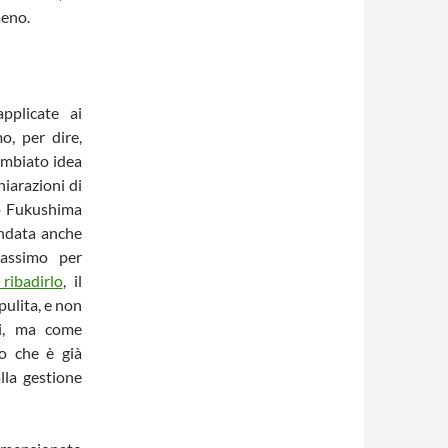
meno.
applicate ai
o, per dire,
ambiato idea
hiarazioni di
do Fukushima
andata anche
massimo per
ribadirlo
, il
pulita, e non
li, ma come
o che è già
lla gestione