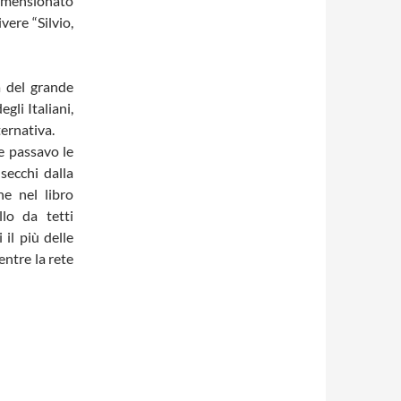
dimensionato
vere “Silvio,
a del grande
gli Italiani,
ternativa.
e passavo le
secchi dalla
e nel libro
lo da tetti
 il più delle
entre la rete