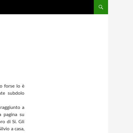
o forse lo è
nte subdolo
raggiunto a
ia pagina su
o di Si. Gli
ilvio a casa,