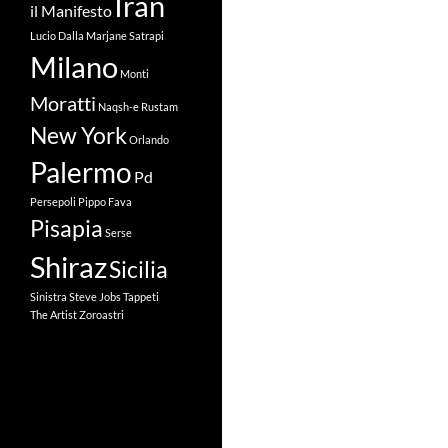
Iran
il Manifesto
Lucio Dalla
Marjane Satrapi
Milano
Monti
Moratti
Naqsh-e Rustam
New York
Orlando
Palermo
Pd
Persepoli
Pippo Fava
Pisapia
Serse
Shiraz
Sicilia
Sinistra
Steve Jobs
Tappeti
The Artist
Zoroastri