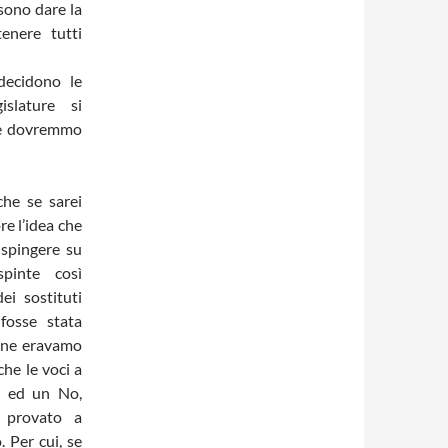
sono dare la
enere tutti
 decidono le
slature si
tre dovremmo
he se sarei
e l’idea che
 spingere su
pinte così
ei sostituti
 fosse stata
e ne eravamo
he le voci a
Si ed un No,
 provato a
. Per cui, se