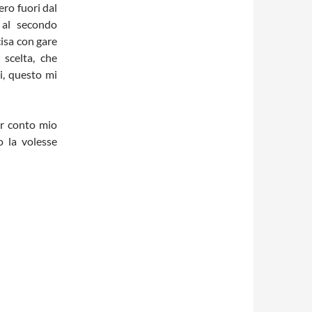
ro fuori dal
 al secondo
cisa con gare
scelta, che
i, questo mi
per conto mio
o la volesse