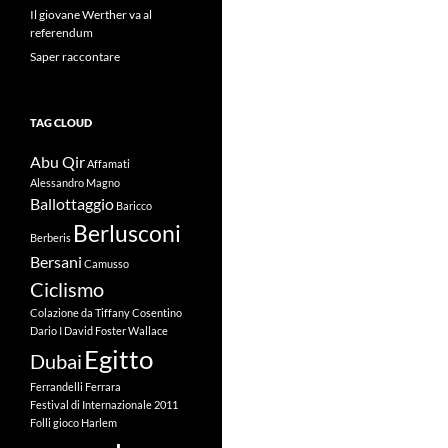
Il giovane Werther va al
referendum
Saper raccontare
TAG CLOUD
Abu Qir
Affamati
Alessandro Magno
Ballottaggio
Baricco
Berlusconi
Berberis
Bersani
Camusso
Ciclismo
Colazione da Tiffany
Cosentino
Dario I
David Foster Wallace
Egitto
Dubai
Ferrandelli
Ferrara
Festival di Internazionale 2011
Folli
gioco
Harlem