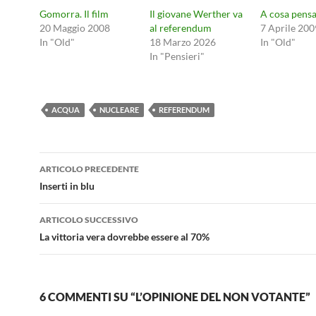
Gomorra. Il film
Il giovane Werther va
A cosa pensa
20 Maggio 2008
al referendum
7 Aprile 200
In "Old"
18 Marzo 2026
In "Old"
In "Pensieri"
ACQUA
NUCLEARE
REFERENDUM
Navigazione
ARTICOLO PRECEDENTE
articolo
Inserti in blu
ARTICOLO SUCCESSIVO
La vittoria vera dovrebbe essere al 70%
6 COMMENTI SU “L’OPINIONE DEL NON VOTANTE”