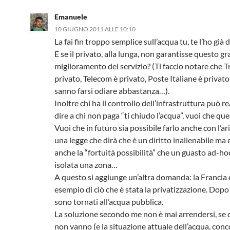
Emanuele
10 GIUGNO 2011 ALLE 10:10
La fai fin troppo semplice sull’acqua tu, te l’ho già 
E se il privato, alla lunga, non garantisse questo gr
miglioramento del servizio? (Ti faccio notare che Tr
privato, Telecom è privato, Poste Italiane è privat
sanno farsi odiare abbastanza…).
Inoltre chi ha il controllo dell’infrastruttura può 
dire a chi non paga “ti chiudo l’acqua”, vuoi che qu
Vuoi che in futuro sia possibile farlo anche con l’ar
una legge che dirà che è un diritto inalienabile ma 
anche la “fortuità possibilità” che un guasto ad-
isolata una zona…
A questo si aggiunge un’altra domanda: la Francia 
esempio di ciò che è stata la privatizzazione. Dopo
sono tornati all’acqua pubblica.
La soluzione secondo me non è mai arrendersi, se 
non vanno (e la situazione attuale dell’acqua, con