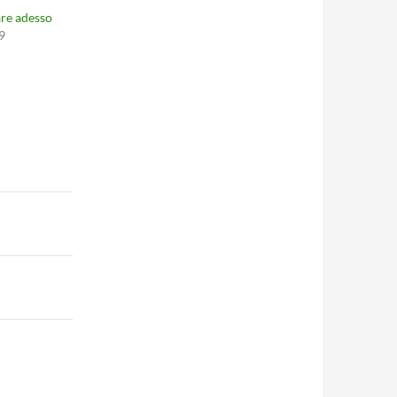
re adesso
9