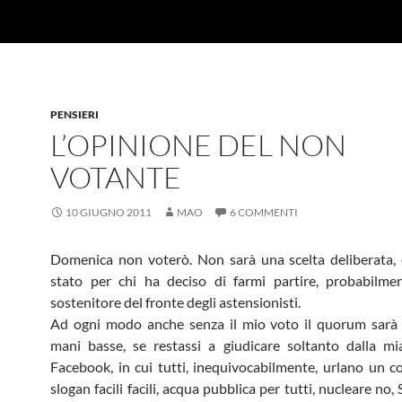
PENSIERI
L’OPINIONE DEL NON
VOTANTE
10 GIUGNO 2011
MAO
6 COMMENTI
Domenica non voterò. Non sarà una scelta deliberata, 
stato per chi ha deciso di farmi partire, probabilme
sostenitore del fronte degli astensionisti.
Ad ogni modo anche senza il mio voto il quorum sarà 
mani basse, se restassi a giudicare soltanto dalla m
Facebook, in cui tutti, inequivocabilmente, urlano un cor
slogan facili facili, acqua pubblica per tutti, nucleare no, S