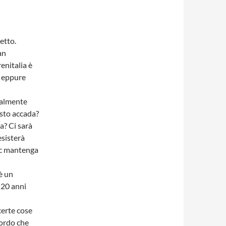
detto.
an
enitalia è
o eppure
realmente
esto accada?
ia? Ci sarà
esisterà
hoc mantenga
è un
 20 anni
certe cose
cordo che