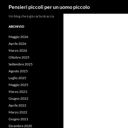
Cerca
Pensieri piccoli per un uomo piccolo
Vai
Un blog che è già carta straccia
al
ARCHIVIO
contenuto
Maggio 2026
Aprile 2026
Marzo 2026
Ottobre 2025
Settembre 2025
Agosto 2025
Luglio 2025
Maggio 2025
Marzo 2023
Giugno 2022
Aprile 2022
Marzo 2022
Giugno 2021
Dicembre 2020