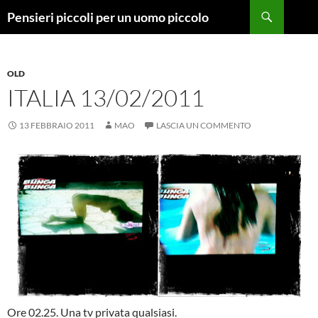
Vai
Cerca
Pensieri piccoli per un uomo piccolo
al
contenuto
OLD
ITALIA 13/02/2011
13 FEBBRAIO 2011
MAO
LASCIA UN COMMENTO
Ore 02.25. Una tv privata qualsiasi.