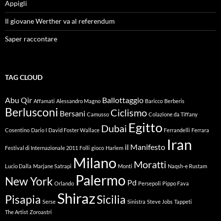
Appigli
Il giovane Werther va al referendum
Saper raccontare
TAG CLOUD
Abu Qir
Ballottaggio
Affamati
Alessandro Magno
Baricco
Berberis
Berlusconi
Ciclismo
Bersani
Camusso
Colazione da Tiffany
Egitto
Dubai
Cosentino
Dario I
David Foster Wallace
Ferrandelli
Ferrara
Iran
il Manifesto
Festival di Internazionale 2011
Folli
gioco
Harlem
Milano
Moratti
Lucio Dalla
Marjane Satrapi
Monti
Naqsh-e Rustam
Palermo
New York
Pd
Orlando
Persepoli
Pippo Fava
Shiraz
Pisapia
Sicilia
Serse
Sinistra
Steve Jobs
Tappeti
The Artist
Zoroastri