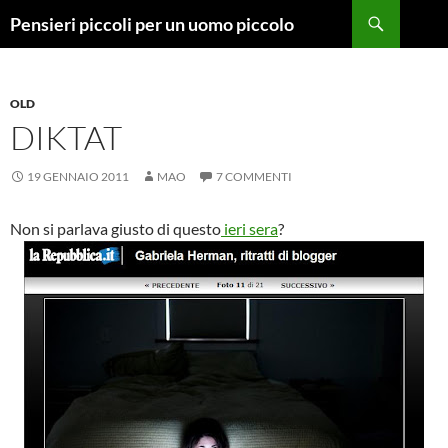
Vai
Cerca
Pensieri piccoli per un uomo piccolo
al
contenuto
OLD
DIKTAT
19 GENNAIO 2011
MAO
7 COMMENTI
Non si parlava giusto di questo
ieri sera
?