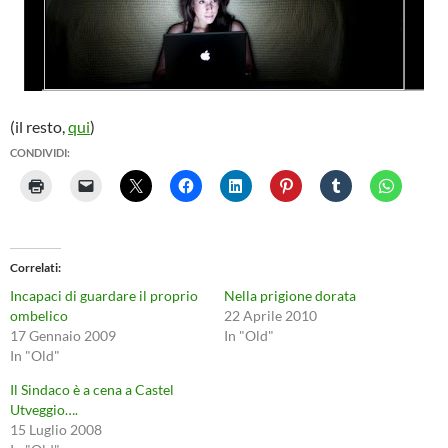
(il resto,
qui
)
CONDIVIDI:
Correlati
Incapaci di guardare il proprio
Nella prigione dorata
ombelico
22 Aprile 2010
17 Gennaio 2009
In "Old"
In "Old"
Il Sindaco è a cena a Castel
Utveggio….
15 Luglio 2008