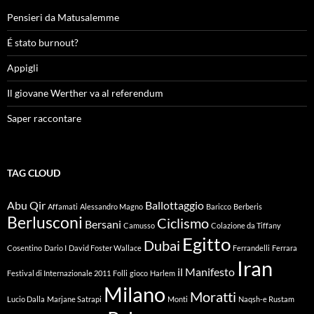
Pensieri da Matusalemme
É stato burnout?
Appigli
Il giovane Werther va al referendum
Saper raccontare
TAG CLOUD
Abu Qir
Ballottaggio
Affamati
Alessandro Magno
Baricco
Berberis
Berlusconi
Ciclismo
Bersani
Camusso
Colazione da Tiffany
Egitto
Dubai
Cosentino
Dario I
David Foster Wallace
Ferrandelli
Ferrara
Iran
il Manifesto
Festival di Internazionale 2011
Folli
gioco
Harlem
Milano
Moratti
Lucio Dalla
Marjane Satrapi
Monti
Naqsh-e Rustam