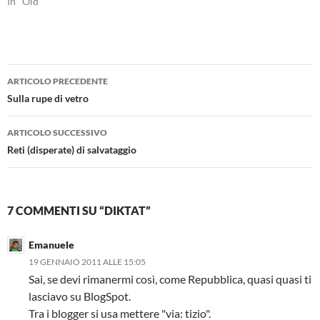
In "Old"
Navigazione
ARTICOLO PRECEDENTE
articolo
Sulla rupe di vetro
ARTICOLO SUCCESSIVO
Reti (disperate) di salvataggio
7 COMMENTI SU “DIKTAT”
Emanuele
19 GENNAIO 2011 ALLE 15:05
Sai, se devi rimanermi così, come Repubblica, quasi quasi ti
lasciavo su BlogSpot.
Tra i blogger si usa mettere "via: tizio".